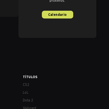
próximos.
Calendario
TÍTULOS
CS2
LoL
Dota 2
Valorant