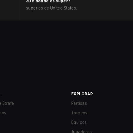
¿De dónde es
super
?
super
es de
United States
.
A
EXPLORAR
 Strafe
Partidas
nos
Torneos
Equipos
Jugadores