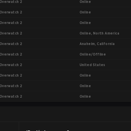
Online
Overwatch 2
Online
Overwatch 2
Online
Overwatch 2
Online, North America
Overwatch 2
Anaheim, California
Overwatch 2
Online/Offline
Overwatch 2
United States
Overwatch 2
Online
Overwatch 2
Online
Overwatch 2
Online
Overwatch 2