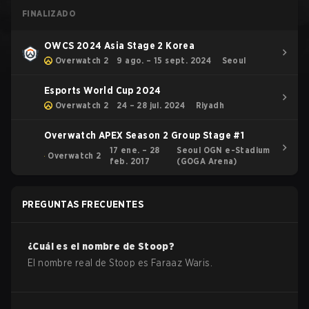
FINALIZADO
OWCS 2024 Asia Stage 2 Korea
Overwatch 2
9 ago. – 15 sept. 2024
Seoul
Esports World Cup 2024
Overwatch 2
24 – 28 jul. 2024
Riyadh
Overwatch APEX Season 2 Group Stage #1
17 ene. – 28
Seoul OGN e-Stadium
Overwatch 2
feb. 2017
(GOGA Arena)
PREGUNTAS FRECUENTES
¿Cuál es el nombre de
Stoop
?
El nombre real de
Stoop
es
Faraaz Waris
.