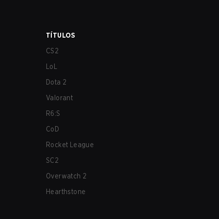
TÍTULOS
CS2
LoL
Dota 2
Valorant
R6:S
CoD
Rocket League
SC2
Overwatch 2
Hearthstone