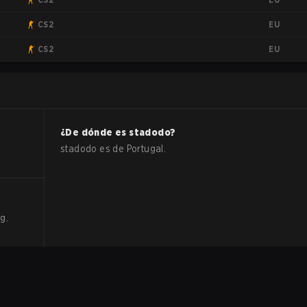
EU
CS2
EU
CS2
¿De dónde es
stadodo
?
stadodo
es de
Portugal
.
ng
.