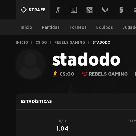
STRAFE
Inicio
Partidas
Torneos
Equipos
Jugad
INICIO
|
CS:GO
|
REBELS GAMING
|
STADODO
stadodo
CS:GO
REBELS GAMING
ESTADÍSTICAS
K/D
ELI
1.04