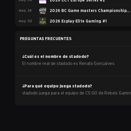
2026 CCT Europe Series #2
may. 24
2026 BC Game masters Championship
may. 02
Season 2
2026 Esplay Elite Gaming #1
PREGUNTAS FRECUENTES
¿Cuál es el nombre de
stadodo
?
El nombre real de
stadodo
es
Renato Gonçalves
.
¿Para qué equipo juega
stadodo
?
stadodo
juega para el equipo de
CS:GO
de
Rebels Gami