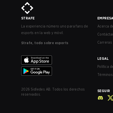
STRAFE
EMPRES
La experiencia número uno para fans de
Acerca de
esports en la web y móvil.
Contácta
Carreras
Strafe, todo sobre esports
LEGAL
Política 
Términos 
2026
Sidledes AB. Todos los derechos
SEGUIR
reservados.