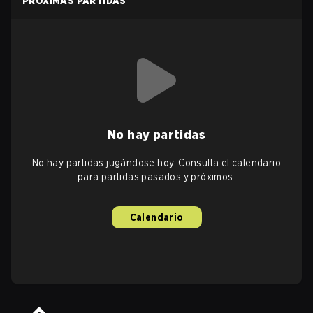
PRÓXIMAS PARTIDAS
No hay partidas
No hay partidas jugándose hoy. Consulta el calendario
para partidas pasados y próximos.
Calendario