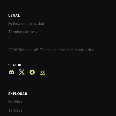
LEGAL
Política de privacidad
Términos de servicio
2026
Sidledes AB. Todos los derechos reservados.
SEGUIR
EXPLORAR
Partidas
Torneos