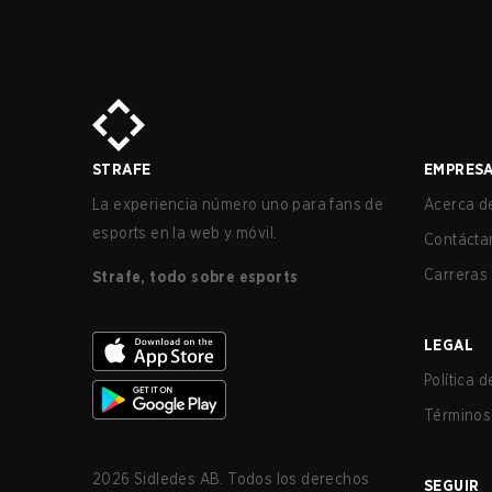
STRAFE
EMPRES
La experiencia número uno para fans de
Acerca de
esports en la web y móvil.
Contácta
Carreras
Strafe, todo sobre esports
LEGAL
Política 
Términos 
2026
Sidledes AB. Todos los derechos
SEGUIR