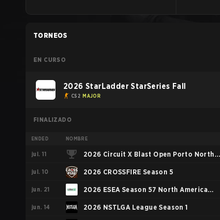
TORNEOS
EN CURSO
2026 StarLadder StarSeries Fall
CS2
MAJOR
FINALIZADO
ENDED
NOMBRE
jul. 11
2026 Circuit X Blast Open Porto North
jul. 10
America Rising Event
2026 CROSSFIRE Season 5
jun. 21
2026 ESEA Season 57 North America
jun. 14
Finals
2026 NSTLGA League Season 1