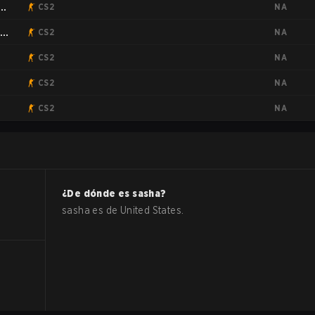
NA
CS2
NA
:
CS2
NA
CS2
NA
CS2
NA
CS2
¿De dónde es
sasha
?
sasha
es de
United States
.