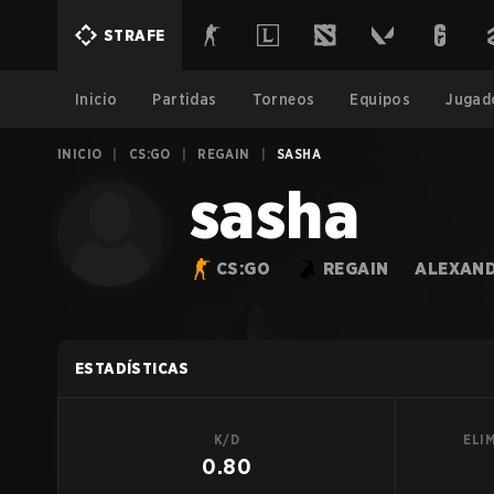
STRAFE
Inicio
Partidas
Torneos
Equipos
Jugad
INICIO
|
CS:GO
|
REGAIN
|
SASHA
sasha
CS:GO
REGAIN
ALEXAND
ESTADÍSTICAS
K/D
ELI
0.80