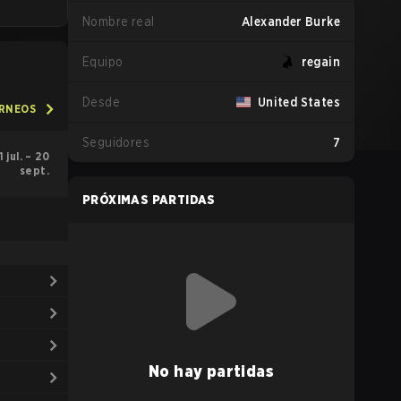
Nombre real
Alexander Burke
Equipo
regain
Desde
United States
ORNEOS
Seguidores
7
1 jul. – 20
sept.
PRÓXIMAS PARTIDAS
No hay partidas