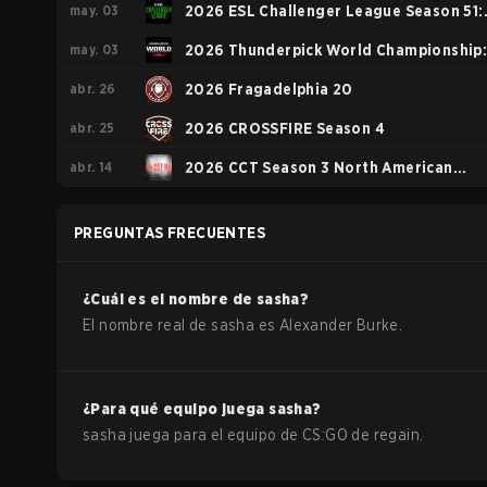
may. 03
2026 ESL Challenger League Season 51:
may. 03
North America - Cup #4
2026 Thunderpick World Championship
abr. 26
North American Series
2026 Fragadelphia 20
abr. 25
2026 CROSSFIRE Season 4
abr. 14
2026 CCT Season 3 North American
Series #4
PREGUNTAS FRECUENTES
¿Cuál es el nombre de
sasha
?
El nombre real de
sasha
es
Alexander Burke
.
¿Para qué equipo juega
sasha
?
sasha
juega para el equipo de
CS:GO
de
regain
.