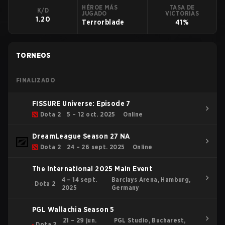
HÉROE MÁS
TASA DE
K/D
JUGADO
VICTORIAS
1.20
Terrorblade
41%
TORNEOS
FINALIZADO
FISSURE Universe: Episode 7
Dota 2
5 – 12 oct. 2025
Online
DreamLeague Season 27 NA
Dota 2
24 – 26 sept. 2025
Online
The International 2025 Main Event
4 – 14 sept.
Barclays Arena, Hamburg,
Dota 2
2025
Germany
PGL Wallachia Season 5
21 – 29 jun.
PGL Studio, Bucharest,
Dota 2