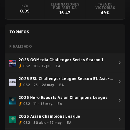
ELIMINACIONES
TASA DE
K/D
POR PARTIDA
VICTORIAS
0.99
16.47
49%
TORNEOS
FINALIZADO
2026 GGMedia Challenger Series Season 1
CS2
10 – 12 jul.
EA
2026 ESL Challenger League Season 51: Asia-
Pacific
CS2
25 – 28 may.
EA
2026 Hero Esports Asian Champions League
CS2
11 – 17 may.
EA
2026 Asian Champions League
CS2
30 abr. – 17 may.
EA