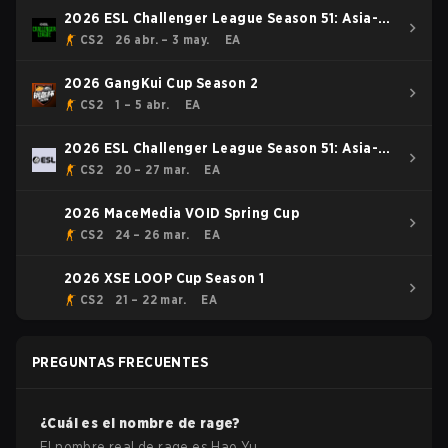
2026 ESL Challenger League Season 51: Asia-
Pacific - Cup #4
CS2
26 abr. – 3 may.
EA
2026 GangKui Cup Season 2
CS2
1 – 5 abr.
EA
2026 ESL Challenger League Season 51: Asia-
Pacific - Cup #2
CS2
20 – 27 mar.
EA
2026 MaceMedia VOID Spring Cup
CS2
24 – 26 mar.
EA
2026 XSE LOOP Cup Season 1
CS2
21 – 22 mar.
EA
PREGUNTAS FRECUENTES
¿Cuál es el nombre de
rage
?
El nombre real de
rage
es
Hao Yu
.