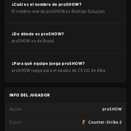
¿Cuál es el nombre de
proSHOW
?
El nombre real de
proSHOW
es
Rodrigo Guluzian
.
¿De dónde es
proSHOW
?
proSHOW
es de
Brazil
.
¿Para qué equipo juega
proSHOW
?
proSHOW
juega para el equipo de
CS:GO
de
Alka
.
INFO DEL JUGADOR
Apodo
proSHOW
Esport
Counter-Strike 2