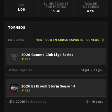
ELIMINACIONES
TASA DE
K/D
POR PARTIDA
VICTORIAS
1.06
15.30
47%
TORNEOS
EN CURSO
VER TODO EN CURSO ESPORTS TORNEOS
2026 Gamers Club Liga Series
CS2
6
Participantes
14 jul. – 7 ago.
2026 BetBoom Storm Season 4
CS2
$10,000
16
Participantes
3 – 16 ago.