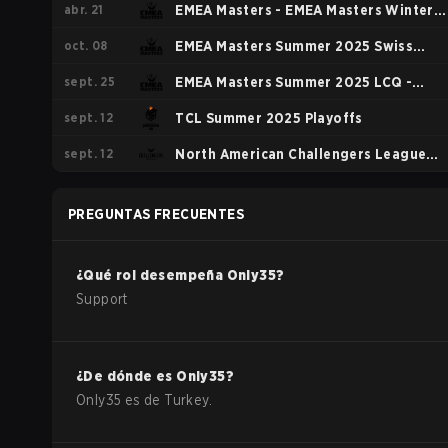
abr. 21
EMEA Masters - EMEA Masters Winter
oct. 08
2026
EMEA Masters Summer 2025 Swiss
sept. 25
Stage
EMEA Masters Summer 2025 LCQ -
sept. 12
Group C
TCL Summer 2025 Playoffs
sept. 12
North American Challengers League
Split 2 2025 Playoffs
PREGUNTAS FRECUENTES
¿Qué rol desempeña
Only35
?
Support
¿De dónde es
Only35
?
Only35
es de
Turkey
.