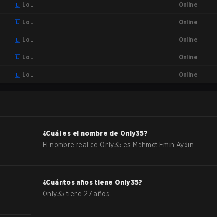
Online
LoL
Online
LoL
Online
LoL
Online
LoL
Online
LoL
¿Cuál es el nombre de
Only35
?
El nombre real de
Only35
es
Mehmet Emin Aydın
.
¿Cuántos años tiene
Only35
?
Only35
tiene
27
años.