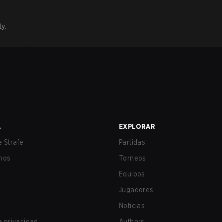
ty
.
A
EXPLORAR
 Strafe
Partidas
nos
Torneos
Equipos
Jugadores
Noticias
de privacidad
Authors