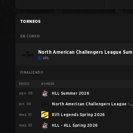
TORNEOS
EN CURSO
North American Challengers League Su
LOL
FINALIZADO
ENDED
NOMBRE
ago. 05
HLL Summer 2026
jun. 04
North American Challengers League -
may. 31
North American Challengers League
Rift Legends Spring 2026
may. 23
Spring 2026
HLL - HLL Spring 2026