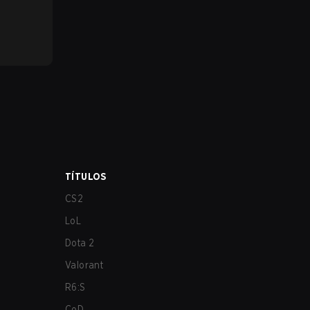
TÍTULOS
CS2
LoL
Dota 2
Valorant
R6:S
CoD