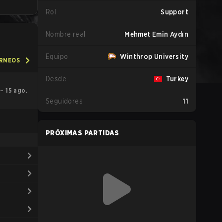
Rol
Support
Nombre real
Mehmet Emin Aydın
Equipo
Winthrop University
ORNEOS
Desde
Turkey
. – 15 ago.
Seguidores
11
PRÓXIMAS PARTIDAS