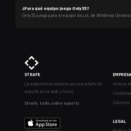
¿Para qué equipo juega
Only35
?
Only35
juega para el equipo de
LoL
de
Winthrop Universi
STRAFE
EMPRES
La experiencia número uno para fans de
Acerca de
esports en la web y móvil.
Contácta
Carreras
Strafe, todo sobre esports
LEGAL
Política 