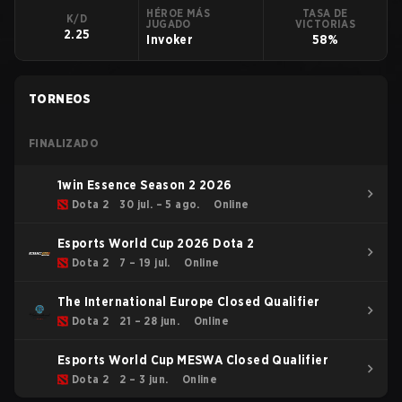
HÉROE MÁS
TASA DE
K/D
JUGADO
VICTORIAS
2.25
Invoker
58%
TORNEOS
FINALIZADO
1win Essence Season 2 2026
Dota 2
30 jul. – 5 ago.
Online
Esports World Cup 2026 Dota 2
Dota 2
7 – 19 jul.
Online
The International Europe Closed Qualifier
Dota 2
21 – 28 jun.
Online
Esports World Cup MESWA Closed Qualifier
Dota 2
2 – 3 jun.
Online