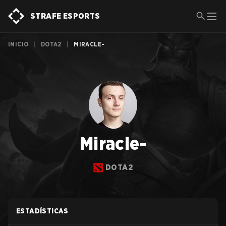
STRAFE ESPORTS
INICIO
|
DOTA2
|
MIRACLE-
Miracle-
DOTA2
ESTADÍSTICAS