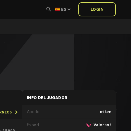
ES
LOGIN
INFO DEL JUGADOR
Apodo
mikee
ORNEOS
Esport
Valorant
 – 30 ago.