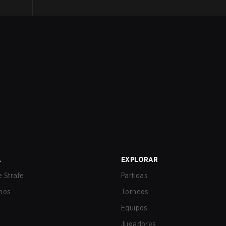
A
EXPLORAR
 Strafe
Partidas
nos
Torneos
Equipos
Jugadores