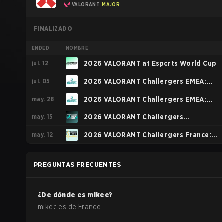
VALORANT
MAJOR
FINALIZADO
ENDED
NOMBRE
jul. 12
2026 VALORANT at Esports World Cup
jul. 05
2026 VALORANT Challengers EMEA:
may. 28
Stage 3
2026 VALORANT Challengers EMEA:
may. 15
Stage 2
2026 VALORANT Challengers
may. 12
NORTH//EAST: Stage 2
2026 VALORANT Challengers France:
Revolution Stage 2
PREGUNTAS FRECUENTES
¿De dónde es
mikee
?
mikee
es de
France
.