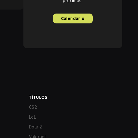
próximos.
Calendario
TÍTULOS
CS2
LoL
Dota 2
Valorant