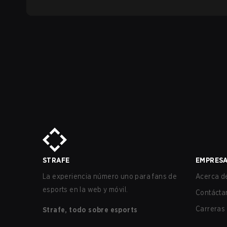
STRAFE
EMPRES
La experiencia número uno para fans de
Acerca de
esports en la web y móvil.
Contácta
Carreras
Strafe, todo sobre esports