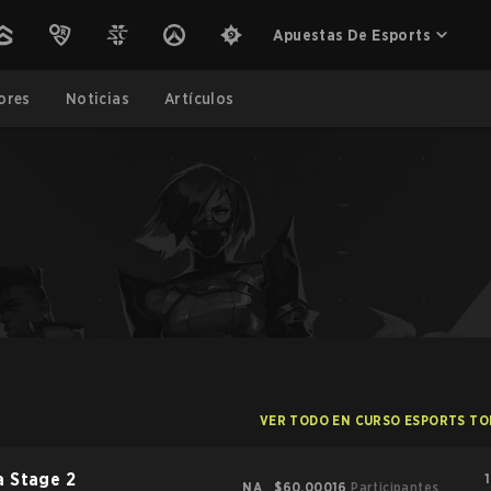
Apuestas De Esports
ores
Noticias
Artículos
VER TODO EN CURSO ESPORTS T
a Stage 2
1
NA
$60,000
16
Participantes