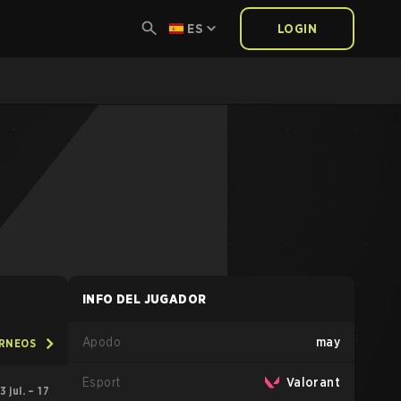
ES
LOGIN
INFO DEL JUGADOR
Apodo
may
ORNEOS
Esport
Valorant
3 jul. – 17