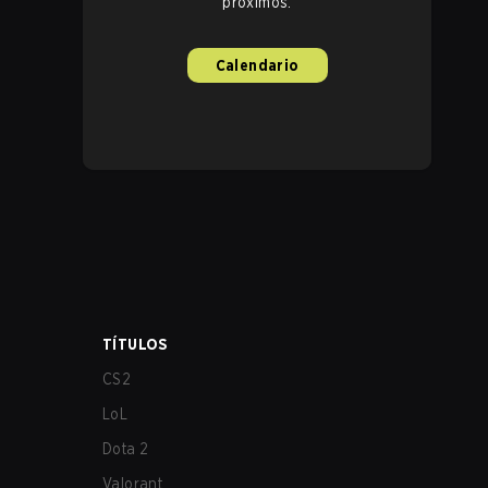
próximos.
Calendario
TÍTULOS
CS2
LoL
Dota 2
Valorant