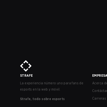
STRAFE
EMPRES
La experiencia número uno para fans de
Acerca de
esports en la web y móvil.
Contácta
Carreras
Strafe, todo sobre esports