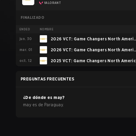
VALORANT
FINALIZADO
ENDED
NOMBRE
jun. 30
2026 VCT: Game Changers North Ameri
mar. 01
Stage 1
2026 VCT: Game Changers North Ameri
oct. 12
Kickoff
2025 VCT: Game Changers North Americ
Stage 2
PREGUNTAS FRECUENTES
¿De dónde es
may
?
may
es de
Paraguay
.