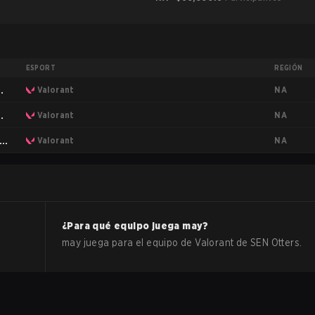
ESPORT
REGIÓN
NA
ca
Valorant
NA
ca
Valorant
NA
a
Valorant
¿Para qué equipo juega
may
?
may
juega para el equipo de
Valorant
de
SEN Otters
.