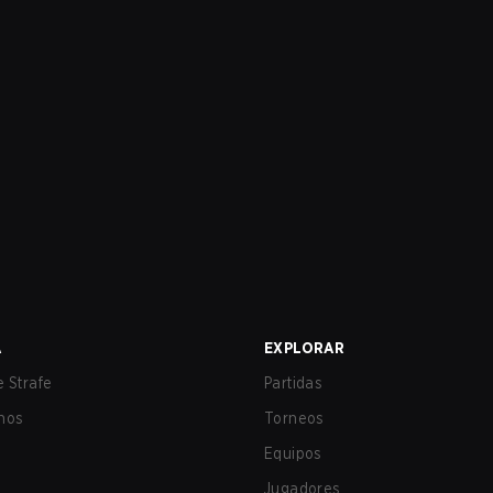
A
EXPLORAR
 Strafe
Partidas
nos
Torneos
Equipos
Jugadores