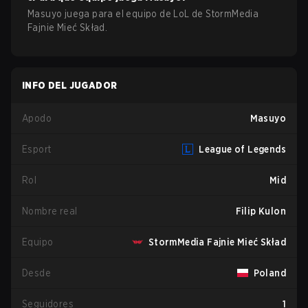
Masuyo
juega para el equipo de
LoL
de
StormMedia
Fajnie Mieć Skład
.
INFO DEL JUGADOR
Apodo
Masuyo
Esport
League of Legends
Rol
Mid
Nombre real
Filip Kulon
Equipo
StormMedia Fajnie Mieć Skład
Desde
Poland
Seguidores
1