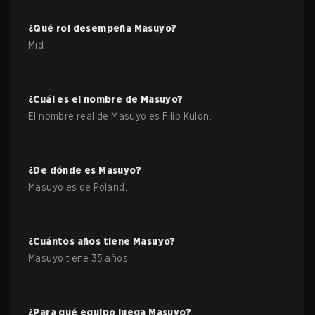
¿Qué rol desempeña
Masuyo
?
Mid
¿Cuál es el nombre de
Masuyo
?
El nombre real de
Masuyo
es
Filip Kulon
.
¿De dónde es
Masuyo
?
Masuyo
es de
Poland
.
¿Cuántos años tiene
Masuyo
?
Masuyo
tiene
35
años.
¿Para qué equipo juega
Masuyo
?