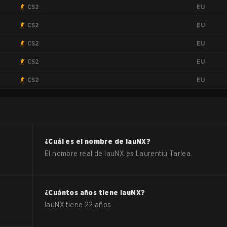
EU
CS2
EU
CS2
EU
CS2
EU
CS2
EU
CS2
¿Cuál es el nombre de
lauNX
?
El nombre real de
lauNX
es
Laurentiu Tarlea
.
¿Cuántos años tiene
lauNX
?
lauNX
tiene
22
años.