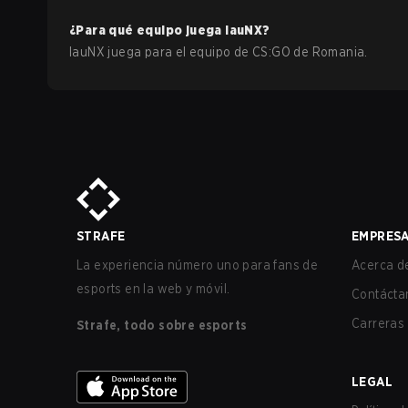
¿Para qué equipo juega
lauNX
?
lauNX
juega para el equipo de
CS:GO
de
Romania
.
STRAFE
EMPRES
La experiencia número uno para fans de
Acerca de
esports en la web y móvil.
Contácta
Carreras
Strafe, todo sobre esports
LEGAL