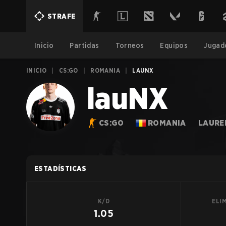
STRAFE
Inicio
Partidas
Torneos
Equipos
Jugad
INICIO
|
CS:GO
|
ROMANIA
|
LAUNX
lauNX
CS:GO
ROMANIA
LAURE
ESTADÍSTICAS
K/D
ELI
1.05