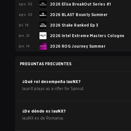
ago. 02
2026 Elisa BreakOut Series #1
ago. 02
2026 BLAST Bounty Summer
jul. 18
2026 Stake Ranked Ep 3
jun. 21
2026 Intel Extreme Masters Cologne
jun. 14
2026 ROG Journey Summer
PREGUNTAS FRECUENTES
¿Qué rol desempeña
lauNX
?
launX plays as a rifler for Sprout.
¿De dónde es
lauNX
?
lauNX
es de
Romania
.