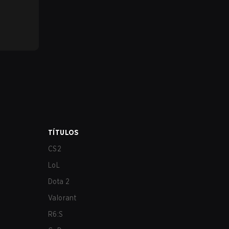
TÍTULOS
CS2
LoL
Dota 2
Valorant
R6:S