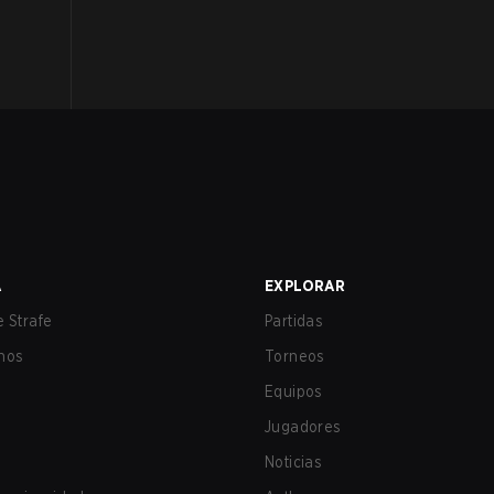
A
EXPLORAR
 Strafe
Partidas
nos
Torneos
Equipos
Jugadores
Noticias