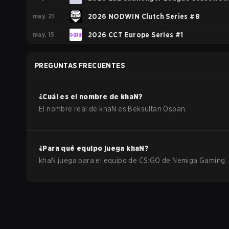
may. 21
Europe
2026 NODWIN Clutch Series #8
may. 15
2026 CCT Europe Series #1
PREGUNTAS FRECUENTES
¿Cuál es el nombre de
khaN
?
El nombre real de
khaN
es
Beksultan Ospan
.
¿Para qué equipo juega
khaN
?
khaN
juega para el equipo de
CS:GO
de
Nemiga Gaming
.