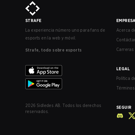
STRAFE
EMPRES
La experiencia número uno para fans de
Acerca de
esports en la web y móvil.
Contácta
Carreras
Strafe, todo sobre esports
LEGAL
Política 
Términos 
2026
Sidledes AB. Todos los derechos
SEGUIR
reservados.