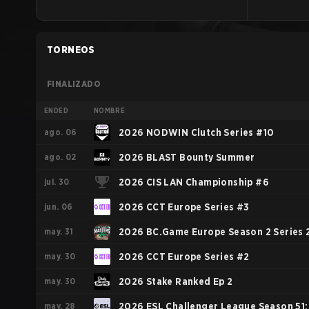
TORNEOS
FINALIZADO
ENDED
NOMBRE
ago. 06
2026 NODWIN Clutch Series #10
ago. 02
2026 BLAST Bounty Summer
jul. 30
2026 CIS LAN Championship #6
jun. 06
2026 CCT Europe Series #3
may. 31
2026 BC.Game Europe Season 2 Series 
may. 30
2026 CCT Europe Series #2
may. 30
2026 Stake Ranked Ep 2
may. 28
2026 ESL Challenger League Season 51: