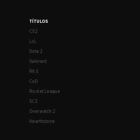
TÍTULOS
CS2
LoL
Dota 2
Valorant
R6:S
CoD
Rocket League
SC2
Overwatch 2
Hearthstone