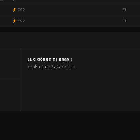
EU
CS2
EU
CS2
¿De dónde es
khaN
?
khaN
es de
Kazakhstan
.