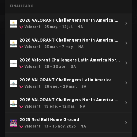
FINALIZADO
2026 VALORANT Challengers North America:
Stage 3
Valorant
25 may. – 12 jul.
NA
2026 VALORANT Challengers North America:
Stage 2
Valorant
23 mar. – 7 may.
NA
2026 Valorant Challengers Latin America North
: Ace Masters
Valorant
28 – 30 abr.
SA
2026 VALORANT Challengers Latin America
North: Stage 1
Valorant
26 ene. – 29 mar.
SA
2026 VALORANT Challengers North America:
Stage 1
Valorant
19 ene. – 12 mar.
NA
2025 Red Bull Home Ground
Valorant
13 – 16 nov. 2025
NA