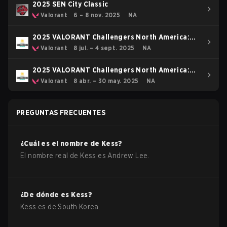
2025 SEN City Classic
Valorant
6 – 8 nov. 2025
NA
2025 VALORANT Challengers North America:
Stage 3
Valorant
8 jul. – 4 sept. 2025
NA
2025 VALORANT Challengers North America:
Stage 2
Valorant
8 abr. – 30 may. 2025
NA
PREGUNTAS FRECUENTES
¿Cuál es el nombre de
Kess
?
El nombre real de
Kess
es
Andrew Lee
.
¿De dónde es
Kess
?
Kess
es de
South Korea
.