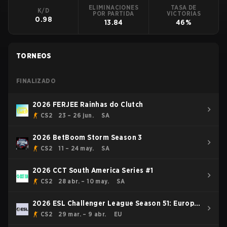
ELIMINACIONES
TASA DE
K/D
POR PARTIDA
VICTORIAS
0.98
13.84
46%
TORNEOS
FINALIZADO
2026 FERJEE Rainhas do Clutch
CS2
23 – 26 jun.
SA
2026 BetBoom Storm Season 3
CS2
11 – 24 may.
SA
2026 CCT South America Series #1
CS2
28 abr. – 10 may.
SA
2026 ESL Challenger League Season 51: Europe
- Cup #3
CS2
29 mar. – 9 abr.
EU