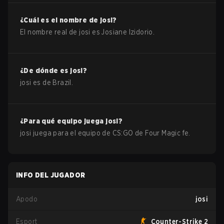
¿Cuál es el nombre de
josi
?
El nombre real de
josi
es
Josiane Izidorio
.
¿De dónde es
josi
?
josi
es de
Brazil
.
¿Para qué equipo juega
josi
?
josi
juega para el equipo de
CS:GO
de
Four Magic fe
.
INFO DEL JUGADOR
Apodo
josi
Esport
Counter-Strike 2