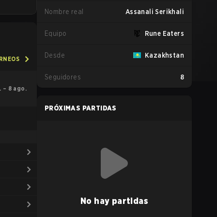
Nombre real
Assanali Serikhali
Equipo
Rune Eaters
Desde
Kazakhstan
ORNEOS
Seguidores
8
l. – 8 ago.
PRÓXIMAS PARTIDAS
No hay partidas