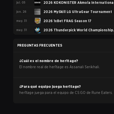
jul. 05
2026 KOKONISTER Akmola Internationa
jun. 26
Esports Cup
2026 MySkill LG UltraGear Tournament
may. 31
2026 1xBet FRAG Season 17
may. 31
2026 Thunderpick World Championship
European Series #1
PREGUNTAS FRECUENTES
¿Cuál es el nombre de
her1tage
?
El nombre real de
her1tage
es
Assanali Serikhali
.
¿Para qué equipo juega
her1tage
?
her1tage
juega para el equipo de
CS:GO
de
Rune Eaters
.