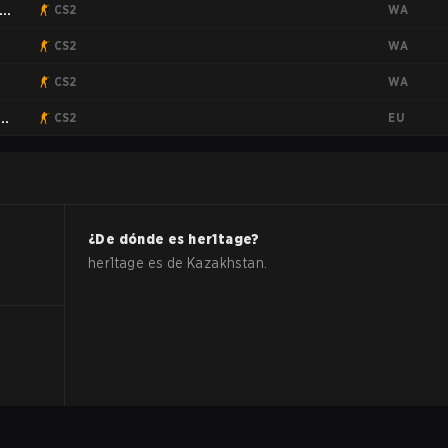
WA
l
CS2
WA
CS2
WA
CS2
EU
:
CS2
¿De dónde es
her1tage
?
her1tage
es de
Kazakhstan
.