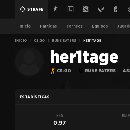
STRAFE
Inicio
Partidas
Torneos
Equipos
Jugad
INICIO
|
CS:GO
|
RUNE EATERS
|
HER1TAGE
her1tage
CS:GO
RUNE EATERS
AS
ESTADÍSTICAS
K/D
ELI
0.97