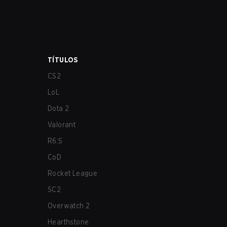
TÍTULOS
CS2
LoL
Dota 2
Valorant
R6:S
CoD
Rocket League
SC2
Overwatch 2
Hearthstone