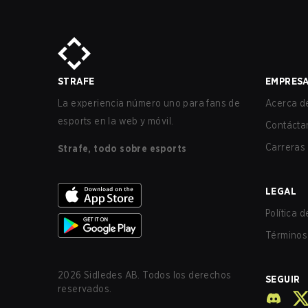
STRAFE
EMPRES
La experiencia número uno para fans de
Acerca de
esports en la web y móvil.
Contácta
Carreras
Strafe, todo sobre esports
LEGAL
Política 
Términos 
2026
Sidledes AB. Todos los derechos
SEGUIR
reservados.