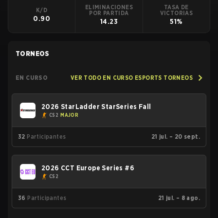
ELIMINACIONES
TASA DE
K/D
POR PARTIDA
VICTORIAS
0.90
14.23
51%
TORNEOS
EN CURSO
VER TODO EN CURSO ESPORTS TORNEOS
2026 StarLadder StarSeries Fall
CS2
MAJOR
32
Participantes
21 jul. – 20 sept.
2026 CCT Europe Series #6
CS2
36
Participantes
21 jul. – 8 ago.