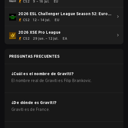
CS2
9 – 16 jul.
EU
2026 ESL Challenger League Season 52: Europe
- Cup #1
CS2
12 – 14 jul.
EU
2026 XSE Pro League
CS2
29 jun. – 12 jul.
EA
PREGUNTAS FRECUENTES
¿Cuál es el nombre de
Graviti
?
El nombre real de
Graviti
es
Filip Brankovic
.
¿De dónde es
Graviti
?
Graviti
es de
France
.