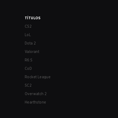
TÍTULOS
CS2
LoL
Dota 2
Valorant
R6:S
CoD
Rocket League
SC2
Overwatch 2
Hearthstone