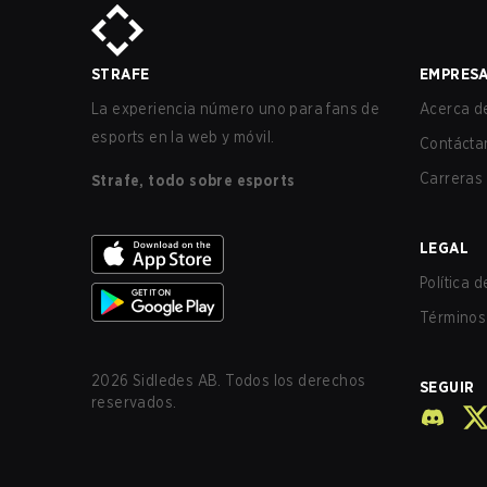
STRAFE
EMPRES
La experiencia número uno para fans de
Acerca de
esports en la web y móvil.
Contácta
Carreras
Strafe, todo sobre esports
LEGAL
Política 
Términos 
2026
Sidledes AB. Todos los derechos
SEGUIR
reservados.