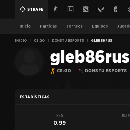
STRAFE
Inicio
Partidas
Torneos
Equipos
Jugad
INICIO
|
CS:GO
|
DONSTU ESPORTS
|
GLEB86RUS
gleb86rus
CS:GO
DONSTU ESPORTS
ESTADÍSTICAS
K/D
ELI
0.99