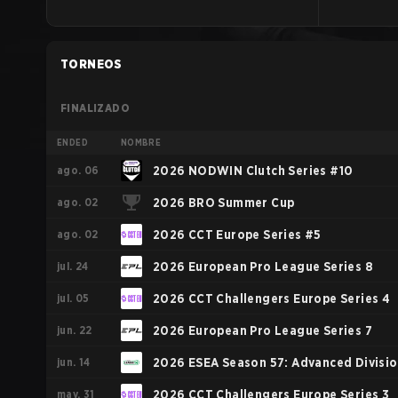
TORNEOS
FINALIZADO
ENDED
NOMBRE
ago. 06
2026 NODWIN Clutch Series #10
ago. 02
2026 BRO Summer Cup
ago. 02
2026 CCT Europe Series #5
jul. 24
2026 European Pro League Series 8
jul. 05
2026 CCT Challengers Europe Series 4
jun. 22
2026 European Pro League Series 7
jun. 14
2026 ESEA Season 57: Advanced Divisi
may. 31
- Europe
2026 CCT Challengers Europe Series 3