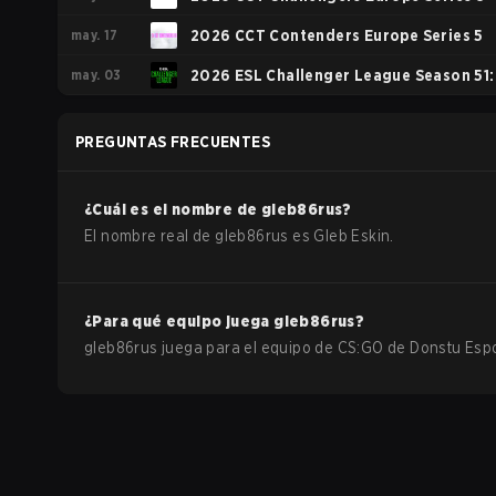
may. 17
2026 CCT Contenders Europe Series 5
may. 03
2026 ESL Challenger League Season 51:
Europe - Cup #4
PREGUNTAS FRECUENTES
¿Cuál es el nombre de
gleb86rus
?
El nombre real de
gleb86rus
es
Gleb Eskin
.
¿Para qué equipo juega
gleb86rus
?
gleb86rus
juega para el equipo de
CS:GO
de
Donstu Esp