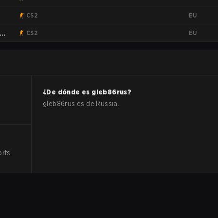
EU
CS2
EU
CS2
¿De dónde es
gleb86rus
?
gleb86rus
es de
Russia
.
orts
.