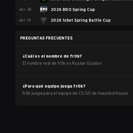
abr. 26
Asia-Pacific - Cup #4
2026 BRO Spring Cup
abr. 19
2026 1xbet Spring Battle Cup
PREGUNTAS FRECUENTES
¿Cuál es el nombre de
fr0k
?
El nombre real de
fr0k
es
Ruslan Gizatov
.
¿Para qué equipo juega
fr0k
?
fr0k
juega para el equipo de
CS:GO
de
Haunted House
.