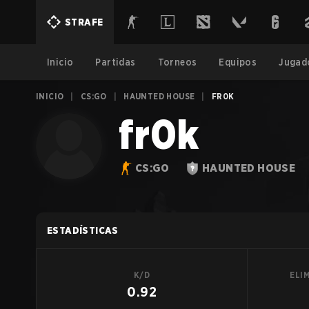
STRAFE
Inicio
Partidas
Torneos
Equipos
Jugad
INICIO
|
CS:GO
|
HAUNTED HOUSE
|
FR0K
fr0k
CS:GO
HAUNTED HOUSE
ESTADÍSTICAS
K/D
ELI
0.92