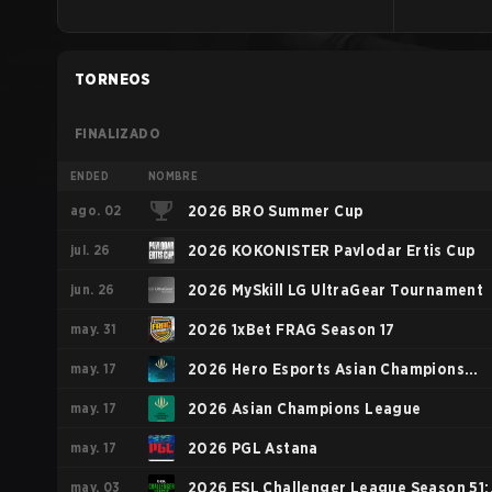
TORNEOS
FINALIZADO
ENDED
NOMBRE
ago. 02
2026 BRO Summer Cup
jul. 26
2026 KOKONISTER Pavlodar Ertis Cup
jun. 26
2026 MySkill LG UltraGear Tournament
may. 31
2026 1xBet FRAG Season 17
may. 17
2026 Hero Esports Asian Champions
may. 17
League
2026 Asian Champions League
may. 17
2026 PGL Astana
may. 03
2026 ESL Challenger League Season 51: