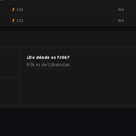
WA
CS2
WA
CS2
¿De dónde es
fr0k
?
fr0k
es de
Uzbekistan
.