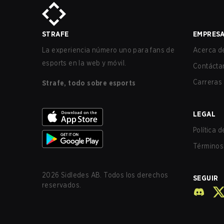
STRAFE
EMPRES
La experiencia número uno para fans de
Acerca de
esports en la web y móvil.
Contácta
Carreras
Strafe, todo sobre esports
LEGAL
Política 
Términos 
2026
Sidledes AB. Todos los derechos
SEGUIR
reservados.