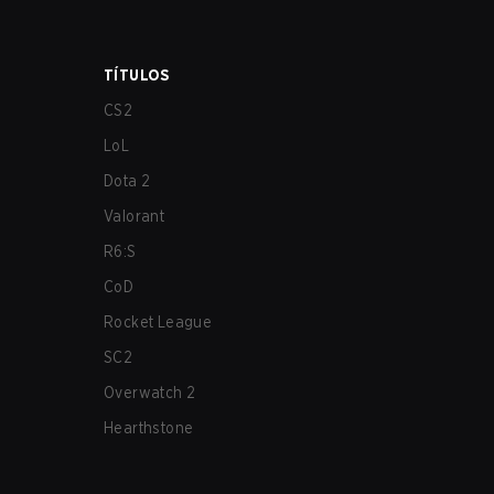
TÍTULOS
CS2
LoL
Dota 2
Valorant
R6:S
CoD
Rocket League
SC2
Overwatch 2
Hearthstone