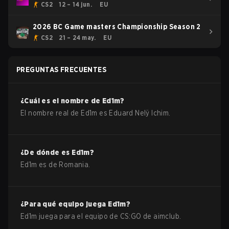
CS2
12 – 14 jun.
EU
2026 BC Game masters Championship Season 2
CS2
21 – 24 may.
EU
PREGUNTAS FRECUENTES
¿Cuál es el nombre de
Ed1m
?
El nombre real de
Ed1m
es
Eduard Nelÿ Ichim
.
¿De dónde es
Ed1m
?
Ed1m
es de
Romania
.
¿Para qué equipo juega
Ed1m
?
Ed1m
juega para el equipo de
CS:GO
de
aimclub
.