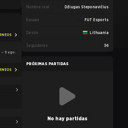
Nombre real
Džiugas Steponavičius
Equipo
FUT Esports
Desde
Lithuania
ORNEOS
Seguidores
36
5 – 9 ago.
PRÓXIMAS PARTIDAS
ORNEOS
No hay partidas