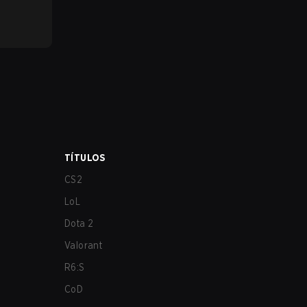
TÍTULOS
CS2
LoL
Dota 2
Valorant
R6:S
CoD