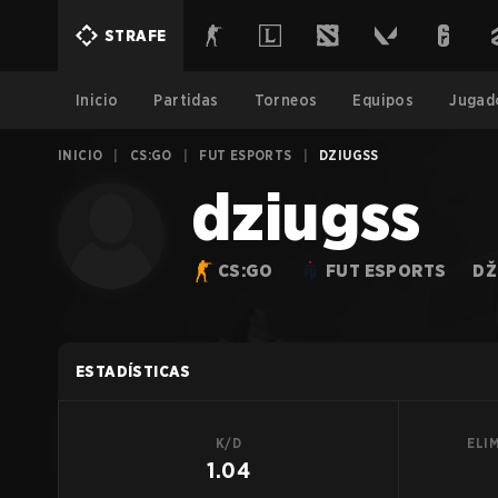
STRAFE
Inicio
Partidas
Torneos
Equipos
Jugad
INICIO
|
CS:GO
|
FUT ESPORTS
|
DZIUGSS
dziugss
CS:GO
FUT ESPORTS
DŽ
ESTADÍSTICAS
K/D
ELI
1.04