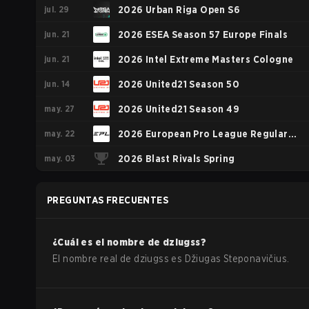
jul. 29
2026 Urban Riga Open S6
jun. 21
2026 ESEA Season 57 Europe Finals
jun. 21
2026 Intel Extreme Masters Cologne
jun. 14
2026 United21 Season 50
may. 27
2026 United21 Season 49
may. 22
2026 European Pro League Regular
may. 03
Season 5
2026 Blast Rivals Spring
PREGUNTAS FRECUENTES
¿Cuál es el nombre de
dziugss
?
El nombre real de
dziugss
es
Džiugas Steponavičius
.