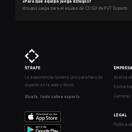
¿Para qué equipo juega
dziugss
?
dziugss
juega para el equipo de
CS:GO
de
FUT Esports
.
STRAFE
EMPRES
La experiencia número uno para fans de
Acerca de
esports en la web y móvil.
Contácta
Carreras
Strafe, todo sobre esports
LEGAL
Política 