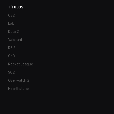
TÍTULOS
CS2
LoL
Dota 2
Valorant
R6:S
CoD
Rocket League
SC2
Overwatch 2
Hearthstone