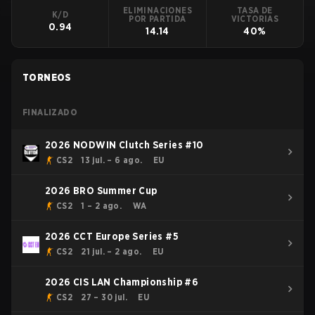
ELIMINACIONES
TASA DE
K/D
POR PARTIDA
VICTORIAS
0.94
14.14
40%
TORNEOS
FINALIZADO
2026 NODWIN Clutch Series #10
CS2
13 jul. – 6 ago.
EU
2026 BRO Summer Cup
CS2
1 – 2 ago.
WA
2026 CCT Europe Series #5
CS2
21 jul. – 2 ago.
EU
2026 CIS LAN Championship #6
CS2
27 – 30 jul.
EU