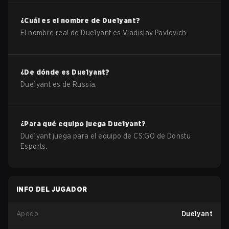
¿Cuál es el nombre de
Due1yant
?
El nombre real de
Due1yant
es
Vladislav Pavlovich
.
¿De dónde es
Due1yant
?
Due1yant
es de
Russia
.
¿Para qué equipo juega
Due1yant
?
Due1yant
juega para el equipo de
CS:GO
de
Donstu
Esports
.
INFO DEL JUGADOR
Apodo
Due1yant