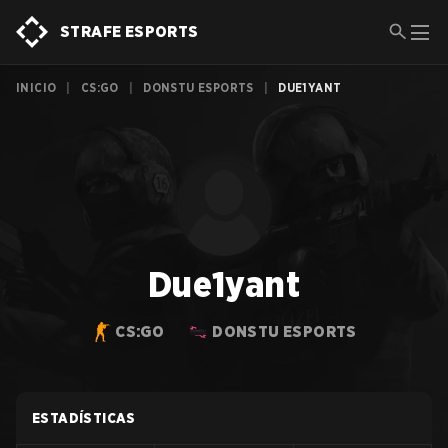
STRAFE ESPORTS
INICIO
|
CS:GO
|
DONSTU ESPORTS
|
DUE1YANT
Due1yant
CS:GO
DONSTU ESPORTS
ESTADÍSTICAS