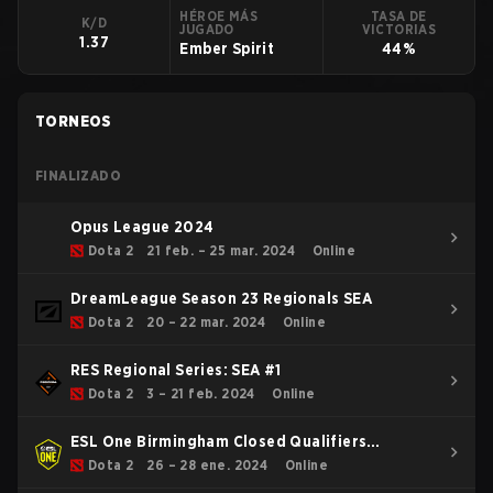
HÉROE MÁS
TASA DE
K/D
JUGADO
VICTORIAS
1.37
Ember Spirit
44%
TORNEOS
FINALIZADO
Opus League 2024
Dota 2
21 feb. – 25 mar. 2024
Online
DreamLeague Season 23 Regionals SEA
Dota 2
20 – 22 mar. 2024
Online
RES Regional Series: SEA #1
Dota 2
3 – 21 feb. 2024
Online
ESL One Birmingham Closed Qualifiers
Southeast Asia
Dota 2
26 – 28 ene. 2024
Online