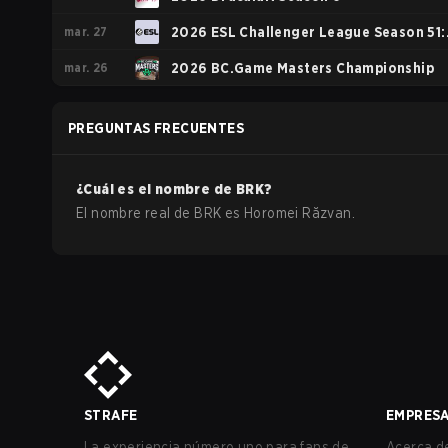
mar. 27
2026 ESL Challenger League Season 51:
mar. 26
Europe - Cup #2
2026 BC.Game Masters Championship
PREGUNTAS FRECUENTES
¿Cuál es el nombre de
BRK
?
El nombre real de
BRK
es
Horomei Răzvan
.
STRAFE
EMPRES
La experiencia número uno para fans de
Acerca de