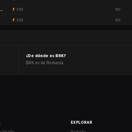
EU
CS2
EU
CS2
¿De dónde es
BRK
?
BRK
es de
Romania
.
A
EXPLORAR
 Strafe
Partidas