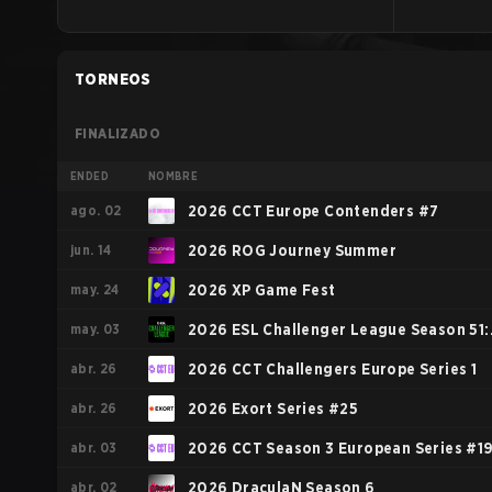
TORNEOS
FINALIZADO
ENDED
NOMBRE
ago. 02
2026 CCT Europe Contenders #7
jun. 14
2026 ROG Journey Summer
may. 24
2026 XP Game Fest
may. 03
2026 ESL Challenger League Season 51:
abr. 26
Europe - Cup #4
2026 CCT Challengers Europe Series 1
abr. 26
2026 Exort Series #25
abr. 03
2026 CCT Season 3 European Series #1
abr. 02
2026 DraculaN Season 6