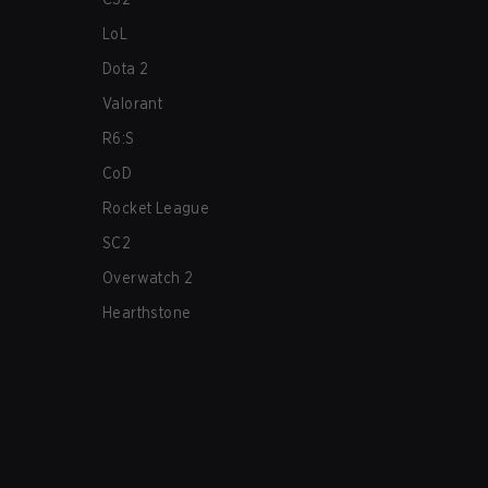
LoL
Dota 2
Valorant
R6:S
CoD
Rocket League
SC2
Overwatch 2
Hearthstone