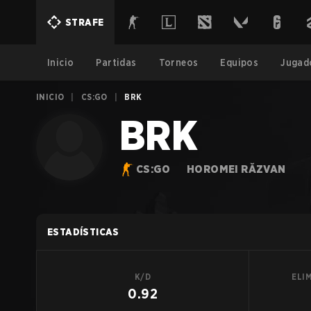
STRAFE
Inicio
Partidas
Torneos
Equipos
Jugad
INICIO
|
CS:GO
|
BRK
BRK
CS:GO
HOROMEI RĂZVAN
ESTADÍSTICAS
K/D
ELI
0.92