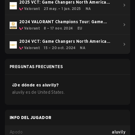
2025 VCT: Game Changers North America
Stage 1
Valorant
23 may. – 1 jun. 2025
NA
2024 VALORANT Champions Tour: Game
Changers Championship
Valorant
8 – 17 nov. 2024
EU
2024 VCT: Game Changers North America
Series 3
Valorant
15 – 20 oct. 2024
NA
PREGUNTAS FRECUENTES
¿De dónde es
aluvily
?
aluvily
es de
United States
.
INFO DEL JUGADOR
Apodo
aluvily