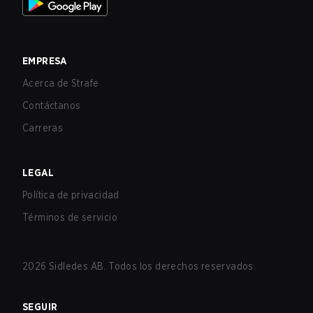
EMPRESA
Acerca de Strafe
Contáctanos
Carreras
LEGAL
Política de privacidad
Términos de servicio
2026
Sidledes AB. Todos los derechos reservados.
SEGUIR