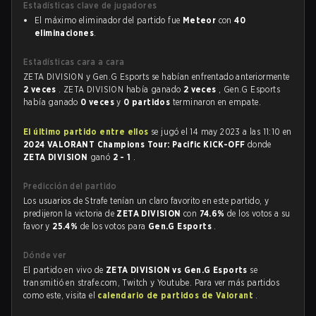
Estadísticas clave de jugadores
El máximo eliminador del partido fue
Meteor
con
40
eliminaciones
.
Estadísticas cara a cara
ZETA DIVISION y Gen.G Esports se habían enfrentado anteriormente
2 veces
. ZETA DIVISION había ganado
2 veces
, Gen.G Esports
había ganado
0 veces
y
0 partidos
terminaron en empate.
El último partido entre ellos
se jugó el 14 may 2023 a las 11:10 en
2024 VALORANT Champions Tour: Pacific KICK-OFF
donde
ZETA DIVISION
ganó
2 - 1
.
Predicción del partido
Los usuarios de Strafe tenían un claro favorito en este partido, y
predijeron la victoria de
ZETA DIVISION
con
74.6%
de los votos a su
favor y
25.4%
de los votos para
Gen.G Esports
.
Dónde ver
El partido en vivo de
ZETA DIVISION vs Gen.G Esports
se
transmitió en strafe.com, Twitch y Youtube. Para ver más partidos
como este, visita el
calendario de partidos de Valorant
.