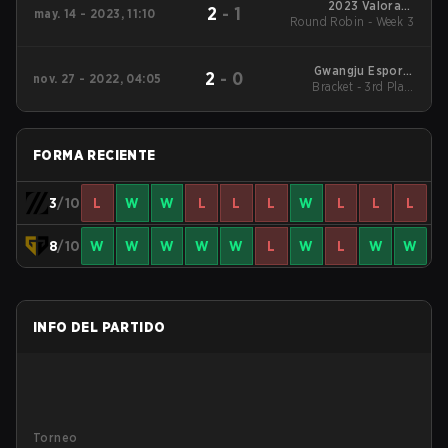
2023 Valorant
2
-
1
may. 14 - 2023, 11:10
Round Robin - Week 3
Champions Tour:
Pacific League
Gwangju Esports
2
-
0
nov. 27 - 2022, 04:05
Bracket - 3rd Place
Series - Asia
Match
FORMA RECIENTE
3
/10
L
W
W
L
L
L
W
L
L
L
8
/10
W
W
W
W
W
L
W
L
W
W
INFO DEL PARTIDO
Torneo