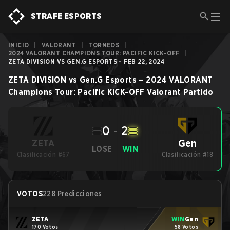
STRAFE ESPORTS
INICIO
|
VALORANT
|
TORNEOS
|
2024 VALORANT CHAMPIONS TOUR: PACIFIC KICK-OFF
|
ZETA DIVISION VS GEN.G ESPORTS - FEB 22, 2024
ZETA DIVISION
vs
Gen.G Esports
–
2024 VALORANT
Champions Tour: Pacific KICK-OFF
Valorant
Partido
0
-
2
Gen
ZETA
LOSE
WIN
Clasificación #67
Clasificación #18
VOTOS
228 Predicciones
ZETA
WIN
Gen
170 Votos
58 Votos