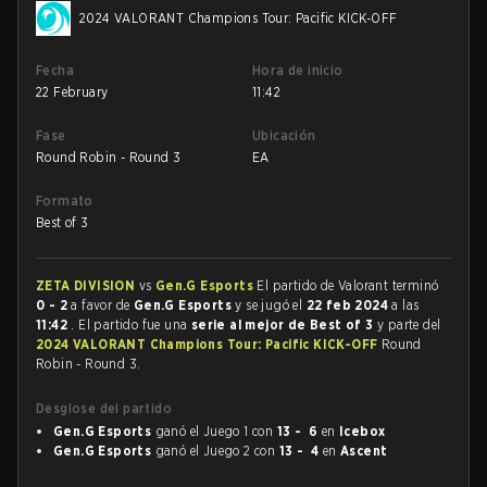
2024 VALORANT Champions Tour: Pacific KICK-OFF
Fecha
Hora de inicio
22 February
11:42
Fase
Ubicación
Round Robin - Round 3
EA
Formato
Best of 3
ZETA DIVISION
vs
Gen.G Esports
El partido de Valorant terminó
0 - 2
a favor de
Gen.G Esports
y se jugó el
22 feb 2024
a las
11:42
. El partido fue una
serie al mejor de Best of 3
y parte del
2024 VALORANT Champions Tour: Pacific KICK-OFF
Round
Robin - Round 3.
Desglose del partido
Gen.G Esports
ganó el Juego 1 con
13 - 6
en
Icebox
Gen.G Esports
ganó el Juego 2 con
13 - 4
en
Ascent