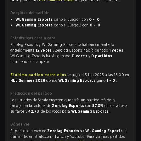
Desglose del partido
WLGaming Esports
ganó el Juego 1 con
0 - 0
WLGaming Esports
ganó el Juego 2 con
0 - 0
Estadísticas cara a cara
Zerolag Esports y WLGaming Esports se habían enfrentado
anteriormente
12 veces
. Zerolag Esports había ganado
1 veces
,
WLGaming Esports había ganado
11 veces
y
0 partidos
terminaron en empate.
El último partido entre ellos
se jugó el 5 feb 2025 a las 15:00 en
HLL Summer 2026
donde
WLGaming Esports
ganó
1 - 0
.
Predicción del partido
Los usuarios de Strafe creyeron que sería un partido reñido, y
predijeron la victoria de
Zerolag Esports
con
57.3%
de los votos a
su favor y
42.7%
de los votos para
WLGaming Esports
.
Dónde ver
El partido en vivo de
Zerolag Esports vs WLGaming Esports
se
transmitió en strafe.com, Twitch y Youtube. Para ver más partidos