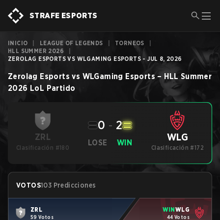
STRAFE ESPORTS
INICIO
|
LEAGUE OF LEGENDS
|
TORNEOS
|
HLL SUMMER 2026
|
ZEROLAG ESPORTS VS WLGAMING ESPORTS - JUL 8, 2026
Zerolag Esports
vs
WLGaming Esports
–
HLL Summer
2026
LoL
Partido
0
-
2
WLG
ZRL
LOSE
WIN
Clasificación #180
Clasificación #172
VOTOS
103 Predicciones
ZRL
WIN
WLG
59 Votos
44 Votos