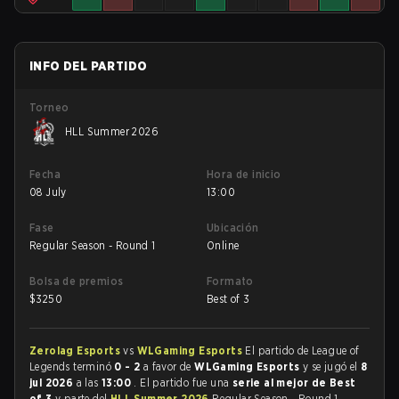
INFO DEL PARTIDO
Torneo
HLL Summer 2026
Fecha
Hora de inicio
08 July
13:00
Fase
Ubicación
Regular Season - Round 1
Online
Bolsa de premios
Formato
$
3250
Best of 3
Zerolag Esports
vs
WLGaming Esports
El partido de League of
Legends terminó
0 - 2
a favor de
WLGaming Esports
y se jugó el
8
jul 2026
a las
13:00
. El partido fue una
serie al mejor de Best
of 3
y parte del
HLL Summer 2026
Regular Season - Round 1.