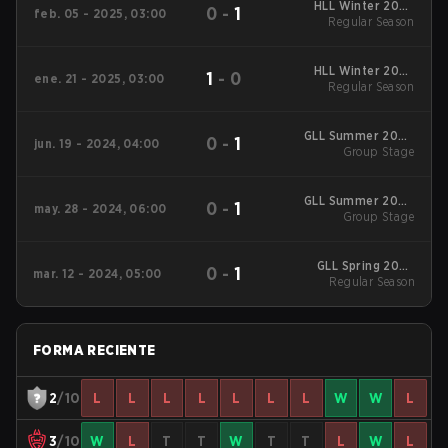
HLL Winter 2025
0
-
1
feb. 05 - 2025, 03:00
Regular Season
Regular Season
HLL Winter 2025
1
-
0
ene. 21 - 2025, 03:00
Regular Season
Regular Season
GLL Summer 2024
0
-
1
jun. 19 - 2024, 04:00
Regular Season
Group Stage
GLL Summer 2024
0
-
1
may. 28 - 2024, 06:00
Regular Season
Group Stage
GLL Spring 2024
0
-
1
mar. 12 - 2024, 05:00
Regular Season
Regular Season
FORMA RECIENTE
2
/10
L
L
L
L
L
L
L
W
W
L
3
/10
W
L
T
T
W
T
T
L
W
L