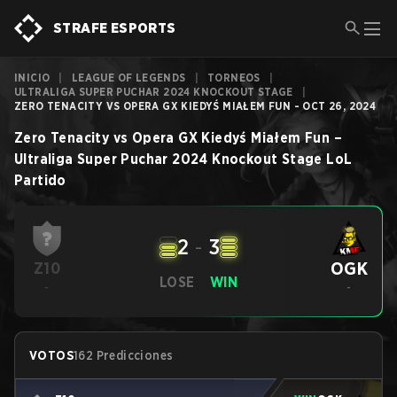
STRAFE ESPORTS
INICIO
|
LEAGUE OF LEGENDS
|
TORNEOS
|
ULTRALIGA SUPER PUCHAR 2024 KNOCKOUT STAGE
|
ZERO TENACITY VS OPERA GX KIEDYŚ MIAŁEM FUN - OCT 26, 2024
Zero Tenacity
vs
Opera GX Kiedyś Miałem Fun
–
Ultraliga Super Puchar 2024 Knockout Stage
LoL
Partido
2
-
3
OGK
Z10
LOSE
WIN
-
-
VOTOS
162 Predicciones