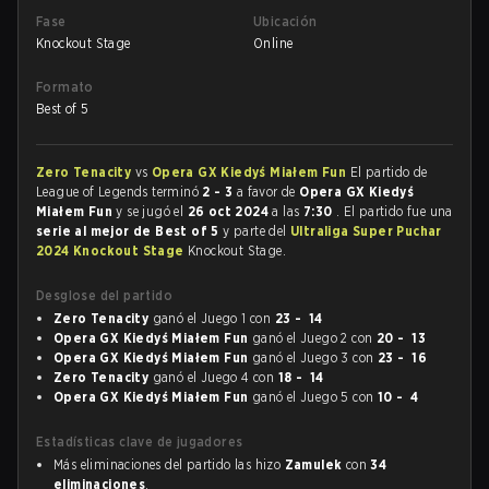
Fase
Ubicación
Knockout Stage
Online
Formato
Best of 5
Zero Tenacity
vs
Opera GX Kiedyś Miałem Fun
El partido de
League of Legends terminó
2 - 3
a favor de
Opera GX Kiedyś
Miałem Fun
y se jugó el
26 oct 2024
a las
7:30
. El partido fue una
serie al mejor de Best of 5
y parte del
Ultraliga Super Puchar
2024 Knockout Stage
Knockout Stage.
Desglose del partido
Zero Tenacity
ganó el Juego 1 con
23 - 14
Opera GX Kiedyś Miałem Fun
ganó el Juego 2 con
20 - 13
Opera GX Kiedyś Miałem Fun
ganó el Juego 3 con
23 - 16
Zero Tenacity
ganó el Juego 4 con
18 - 14
Opera GX Kiedyś Miałem Fun
ganó el Juego 5 con
10 - 4
Estadísticas clave de jugadores
Más eliminaciones del partido las hizo
Zamulek
con
34
eliminaciones
.