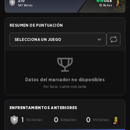
Z10
WIN
OGK
147 Votos
15 Votos
RESUMEN DE PUNTUACIÓN
SELECCIONA UN JUEGO
Datos del marcador no disponibles
Por favor, vuelve más tarde
ENFRENTAMIENTOS ANTERIORES
1
0
0
Victorias
Empates
Victorias