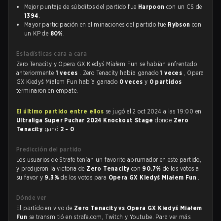
Mejor puntaje de súbditos del partido fue
Harpoon
con un CS de
1394
.
Mayor participación en eliminaciones del partido fue
Rybson
con
un KP de
80%
.
Estadísticas cara a cara
Zero Tenacity y Opera GX Kiedyś Miałem Fun se habían enfrentado
anteriormente
1 veces
. Zero Tenacity había ganado
1 veces
, Opera
GX Kiedyś Miałem Fun había ganado
0 veces
y
0 partidos
terminaron en empate.
El último partido entre ellos
se jugó el 2 oct 2024 a las 19:00 en
Ultraliga Super Puchar 2024 Knockout Stage
donde
Zero
Tenacity
ganó
2 - 0
.
Predicción del partido
Los usuarios de Strafe tenían un favorito abrumador en este partido,
y predijeron la victoria de
Zero Tenacity
con
90.7%
de los votos a
su favor y
9.3%
de los votos para
Opera GX Kiedyś Miałem Fun
.
Dónde ver
El partido en vivo de
Zero Tenacity vs Opera GX Kiedyś Miałem
Fun
se transmitió en strafe.com, Twitch y Youtube. Para ver más