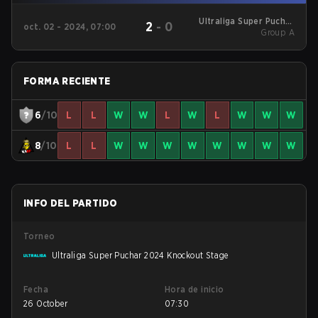
Ultraliga Super Puchar
2
-
0
oct. 02 - 2024, 07:00
2024 Group A
Group A
FORMA RECIENTE
6
/10
L
L
W
W
L
W
L
W
W
W
8
/10
L
L
W
W
W
W
W
W
W
W
INFO DEL PARTIDO
Torneo
Ultraliga Super Puchar 2024 Knockout Stage
Fecha
Hora de inicio
26 October
07:30