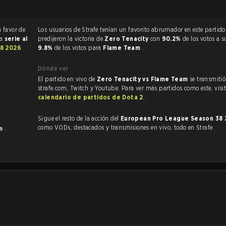
a favor de
Los usuarios de Strafe tenían un favorito abrumador en este partido, y
na
serie al
predijeron la victoria de
Zero Tenacity
con
90.2%
de los votos a s
38 2026
9.8%
de los votos para
Flame Team
.
Dónde ver
El partido en vivo de
Zero Tenacity vs Flame Team
se transmitió
strafe.com, Twitch y Youtube. Para ver más partidos como este, visit
calendario de partidos de Dota 2
.
Sigue el resto de la acción del
European Pro League Season 38
como VODs, destacados y transmisiones en vivo, todo en Strafe.
am
.