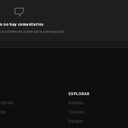
n no hay comentarios
 sé el primero en comenzar la conversación!
A
EXPLORAR
 Strafe
Partidas
nos
Torneos
Equipos