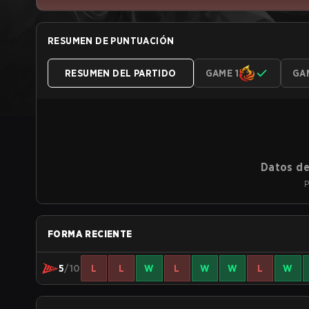
RESUMEN DE PUNTUACIÓN
RESUMEN DEL PARTIDO
GAME 1
GA
Datos de
P
FORMA RECIENTE
5
/10
L
L
W
L
W
W
L
W