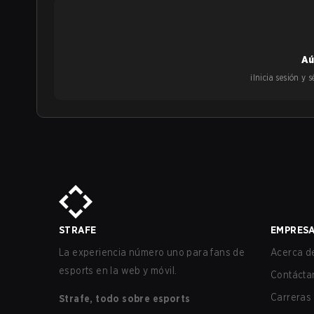
Aú
¡Inicia sesión y
STRAFE
EMPRES
La experiencia número uno para fans de
Acerca de
esports en la web y móvil.
Contácta
Carreras
Strafe, todo sobre esports