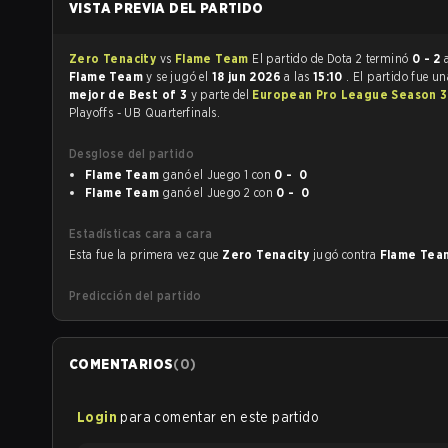
VISTA PREVIA DEL PARTIDO
Zero Tenacity
vs
Flame Team
El partido de Dota 2 terminó
0 - 2
Flame Team
y se jugó el
18 jun 2026
a las
15:10
. El partido fue u
mejor de Best of 3
y parte del
European Pro League Season 
Playoffs - UB Quarterfinals.
Desglose del partido
Flame Team
ganó el Juego 1 con
0 - 0
Flame Team
ganó el Juego 2 con
0 - 0
Estadísticas cara a cara
Esta fue la primera vez que
Zero Tenacity
jugó contra
Flame Te
Predicción del partido
COMENTARIOS
(
0
)
Login
para comentar en este partido