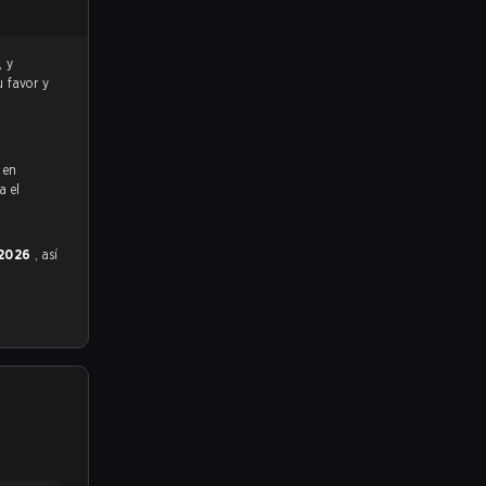
u favor y
 en
a el
 2026
, así