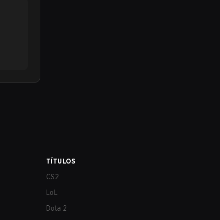
TÍTULOS
CS2
LoL
Dota 2