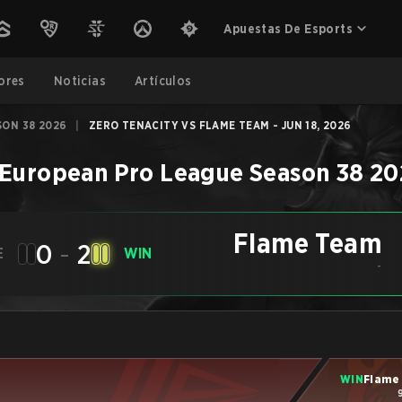
Apuestas De Esports
ores
Noticias
Artículos
SON 38 2026
|
ZERO TENACITY VS FLAME TEAM - JUN 18, 2026
European Pro League Season 38 2
Flame Team
0
-
2
E
WIN
-
WIN
Flame