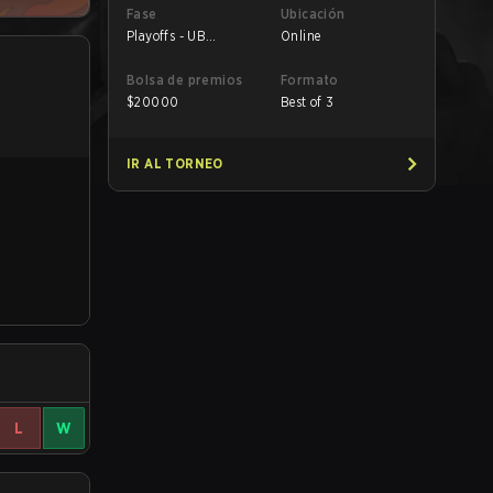
Fase
Ubicación
Playoffs - UB
Online
Quarterfinals
Bolsa de premios
Formato
$
20000
Best of 3
IR AL TORNEO
L
W