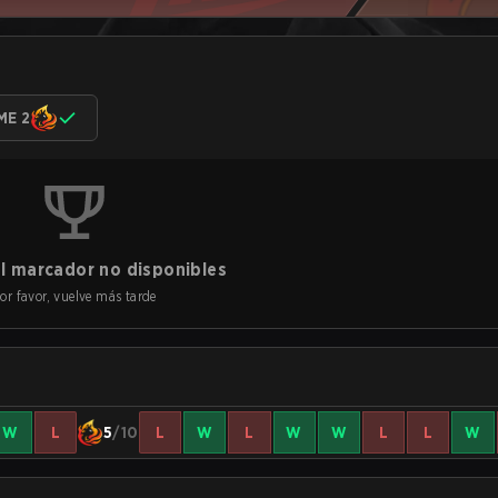
ME 2
l marcador no disponibles
or favor, vuelve más tarde
W
L
5
/10
L
W
L
W
W
L
L
W