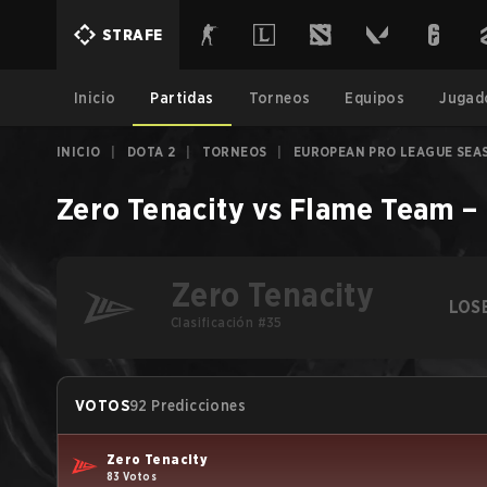
STRAFE
Inicio
Partidas
Torneos
Equipos
Jugad
INICIO
|
DOTA 2
|
TORNEOS
|
EUROPEAN PRO LEAGUE SEA
Zero Tenacity
vs
Flame Team
–
Zero Tenacity
LOS
Clasificación #35
VOTOS
92 Predicciones
Zero Tenacity
83 Votos