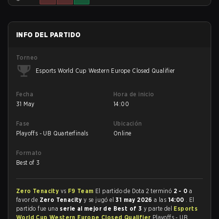
INFO DEL PARTIDO
Torneo
Esports World Cup Western Europe Closed Qualifier
Fecha
Hora de inicio
31 May
14:00
Fase
Ubicación
Playoffs - UB Quarterfinals
Online
Formato
Best of 3
Zero Tenacity
vs
F9 Team
El partido de Dota 2 terminó
2 - 0
a
favor de
Zero Tenacity
y se jugó el
31 may 2026
a las
14:00
. El
partido fue una
serie al mejor de Best of 3
y parte del
Esports
World Cup Western Europe Closed Qualifier
Playoffs - UB