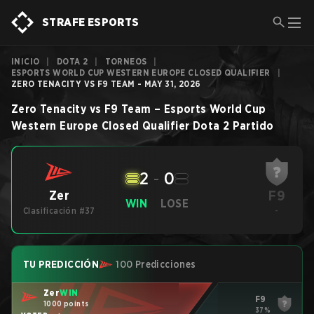
STRAFE ESPORTS
INICIO
|
DOTA 2
|
TORNEOS
|
ESPORTS WORLD CUP WESTERN EUROPE CLOSED QUALIFIER
|
ZERO TENACITY VS F9 TEAM - MAY 31, 2026
Zero Tenacity
vs
F9 Team
–
Esports World Cup
Western Europe Closed Qualifier
Dota 2
Partido
2
-
0
F9
Zer
WIN
LOSE
Clasificación #37
-
TU PREDICCIÓN
100 Predicciones
Zer
WIN
F9
1000 points
37%