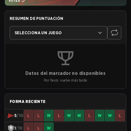
VOTED
RESUMEN DE PUNTUACIÓN
SELECCIONA UN JUEGO
Datos del marcador no disponibles
Por favor, vuelve más tarde
FORMA RECIENTE
5
/10
L
L
W
L
W
W
L
W
W
L
1
/10
L
L
W