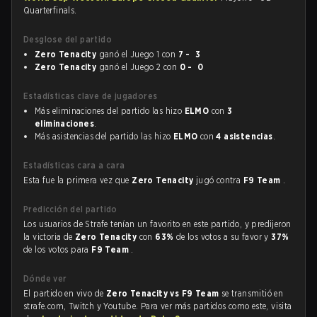
Quarterfinals.
Desglose del partido
Zero Tenacity
ganó el Juego 1 con
7 - 3
Zero Tenacity
ganó el Juego 2 con
0 - 0
Estadísticas clave de jugadores
Más eliminaciones del partido las hizo
ELMO
con
3
eliminaciones
.
Más asistencias del partido las hizo
ELMO
con
4 asistencias
.
Estadísticas cara a cara
Esta fue la primera vez que
Zero Tenacity
jugó contra
F9 Team
.
Predicción del partido
Los usuarios de Strafe tenían un favorito en este partido, y predijeron
la victoria de
Zero Tenacity
con
63%
de los votos a su favor y
37%
de los votos para
F9 Team
.
Dónde ver
El partido en vivo de
Zero Tenacity vs F9 Team
se transmitió en
strafe.com, Twitch y Youtube. Para ver más partidos como este, visita