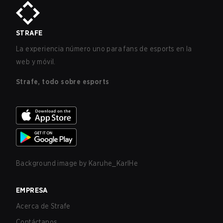
STRAFE
La experiencia número uno para fans de esports en la
web y móvil.
Strafe, todo sobre esports
Background image by
Karuhe_KarlHe
EMPRESA
Acerca de Strafe
Contáctanos