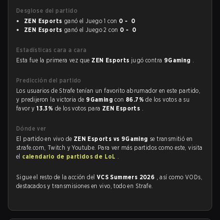
Desglose del partido
ZEN Esports
ganó el Juego 1 con
0 - 0
ZEN Esports
ganó el Juego 2 con
0 - 0
Estadísticas cara a cara
Esta fue la primera vez que
ZEN Esports
jugó contra
9Gaming
.
Predicción del partido
Los usuarios de Strafe tenían un favorito abrumador en este partido,
y predijeron la victoria de
9Gaming
con
86.7%
de los votos a su
favor y
13.3%
de los votos para
ZEN Esports
.
Dónde ver
El partido en vivo de
ZEN Esports vs 9Gaming
se transmitió en
strafe.com, Twitch y Youtube. Para ver más partidos como este, visita
el
calendario de partidos de LoL
.
Sigue el resto de la acción del
VCS Summers 2026
, así como VODs,
destacados y transmisiones en vivo, todo en Strafe.