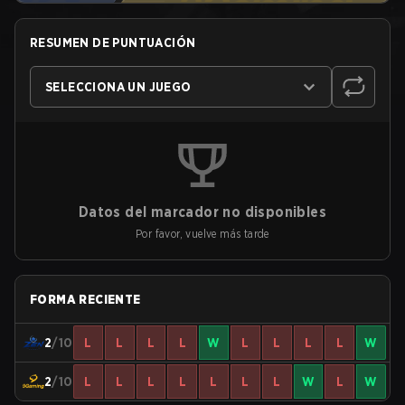
RESUMEN DE PUNTUACIÓN
SELECCIONA UN JUEGO
Datos del marcador no disponibles
Por favor, vuelve más tarde
FORMA RECIENTE
2
/10
L
L
L
L
W
L
L
L
L
W
2
/10
L
L
L
L
L
L
L
W
L
W