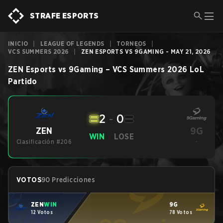
STRAFE ESPORTS
INICIO
|
LEAGUE OF LEGENDS
|
TORNEOS
|
VCS SUMMERS 2026
|
ZEN ESPORTS VS 9GAMING - MAY 21, 2026
ZEN Esports
vs
9Gaming
–
VCS Summers 2026
LoL
Partido
2
-
0
9G
ZEN
WIN
LOSE
Clasificación #206
-
VOTOS
90 Predicciones
ZEN
WIN
9G
12 Votos
78 Votos