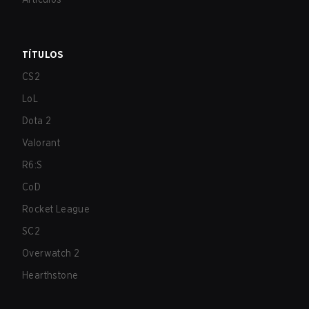
TÍTULOS
CS2
LoL
Dota 2
Valorant
R6:S
CoD
Rocket League
SC2
Overwatch 2
Hearthstone