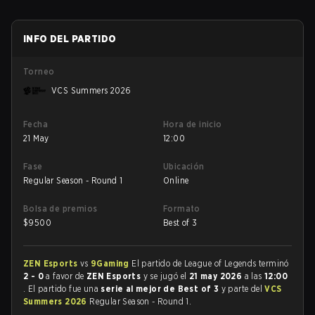
INFO DEL PARTIDO
Torneo
VCS Summers 2026
Fecha
Hora de inicio
21 May
12:00
Fase
Ubicación
Regular Season - Round 1
Online
Bolsa de premios
Formato
$
9500
Best of 3
ZEN Esports
vs
9Gaming
El partido de League of Legends terminó
2 - 0
a favor de
ZEN Esports
y se jugó el
21 may 2026
a las
12:00
. El partido fue una
serie al mejor de Best of 3
y parte del
VCS
Summers 2026
Regular Season - Round 1.