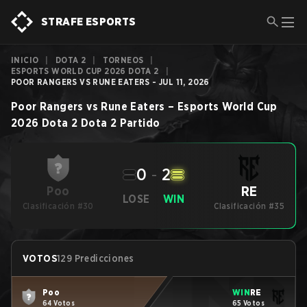
STRAFE ESPORTS
INICIO
|
DOTA 2
|
TORNEOS
|
ESPORTS WORLD CUP 2026 DOTA 2
|
POOR RANGERS VS RUNE EATERS - JUL 11, 2026
Poor Rangers
vs
Rune Eaters
–
Esports World Cup
2026 Dota 2
Dota 2
Partido
0
-
2
RE
Poo
LOSE
WIN
Clasificación #30
Clasificación #35
VOTOS
129 Predicciones
Poo
WIN
RE
64 Votos
65 Votos