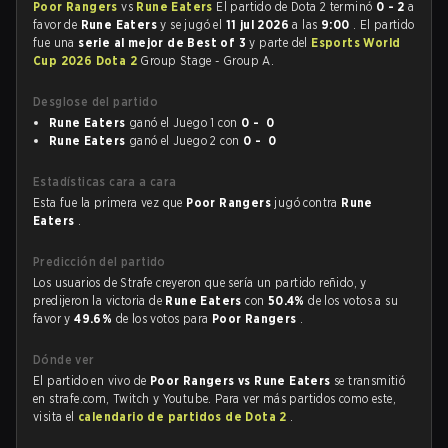
Poor Rangers
vs
Rune Eaters
El partido de Dota 2 terminó
0 - 2
a
favor de
Rune Eaters
y se jugó el
11 jul 2026
a las
9:00
. El partido
fue una
serie al mejor de Best of 3
y parte del
Esports World
Cup 2026 Dota 2
Group Stage - Group A.
Desglose del partido
Rune Eaters
ganó el Juego 1 con
0 - 0
Rune Eaters
ganó el Juego 2 con
0 - 0
Estadísticas cara a cara
Esta fue la primera vez que
Poor Rangers
jugó contra
Rune
Eaters
.
Predicción del partido
Los usuarios de Strafe creyeron que sería un partido reñido, y
predijeron la victoria de
Rune Eaters
con
50.4%
de los votos a su
favor y
49.6%
de los votos para
Poor Rangers
.
Dónde ver
El partido en vivo de
Poor Rangers vs Rune Eaters
se transmitió
en strafe.com, Twitch y Youtube. Para ver más partidos como este,
visita el
calendario de partidos de Dota 2
.