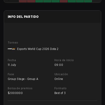
INFO DEL PARTIDO
Torneo
Esports World Cup 2026 Dota 2
Fecha
Hora de inicio
11 July
09:00
Fase
Ubicación
Group Stage - Group A
Online
Bolsa de premios
Formato
$
2000000
Best of 3