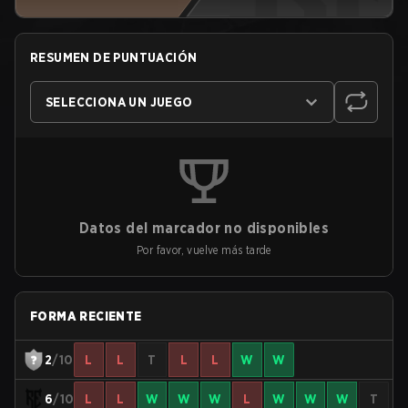
RESUMEN DE PUNTUACIÓN
SELECCIONA UN JUEGO
Datos del marcador no disponibles
Por favor, vuelve más tarde
FORMA RECIENTE
2
/10
L
L
T
L
L
W
W
6
/10
L
L
W
W
W
L
W
W
W
T