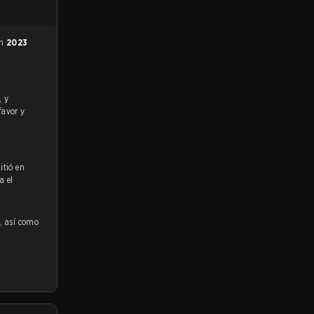
en
2023
favor y
itió en
a el
2
, así como