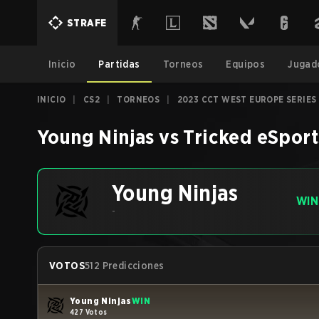
STRAFE
Inicio
Partidas
Torneos
Equipos
Jugad
INICIO
|
CS2
|
TORNEOS
|
2023 CCT WEST EUROPE SERIES
Young Ninjas
vs
Tricked eSport
Young Ninjas
WIN
-
VOTOS
512 Predicciones
Young Ninjas
WIN
427 Votos