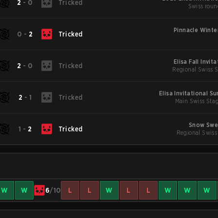
2
-
0
Tricked
Swiss roun
Pinnacle Winte
0
-
2
Tricked
Elisa Fall Invit
2
-
0
Tricked
Regional Swiss S
Elisa Invitational 
2
-
1
Tricked
Main Swiss Stag
Snow Swe
1
-
2
Tricked
Regional Swiss
W
W
6
/10
L
L
W
L
L
W
W
W