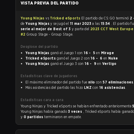
VISTA PREVIA DEL PARTIDO
Young Ninjas
vs
Tricked eSports
El partido de CS:GO terminó
2 
de
Young Ninjas
y se jugó el
11 mar 2023
a las
15:54
. El partido f
serie al mejor de Best of 3
y parte del
2023 CCT West Europe 
#2
Group Stage - Group Stage.
Desglose del partido
Young Ninjas
ganó el Juego 1 con
16 - 5
en
Mirage
Tricked eSports
ganó el Juego 2 con
16 - 6
en
Nuke
Young Ninjas
ganó el Juego 3 con
16 - 9
en
Vertigo
Estadísticas clave de jugadores
El máximo eliminador del partido fue
nilo
con
57 eliminaciones
Más asistencias del partido las hizo
LNZ
con
16 asistencias
.
Estadísticas cara a cara
Young Ninjas y Tricked eSports se habían enfrentado anteriormente
Young Ninjas había ganado
3 veces
, Tricked eSports había ganad
y
0 partidos
terminaron en empate.