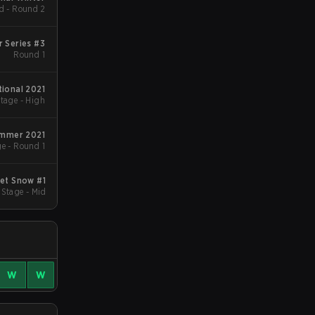
d - Round 2
r Series #3
Round 1
ational 2021
tage - High
Summer 2021
e - Round 1
et Snow #1
 Stage - Mid
W
W