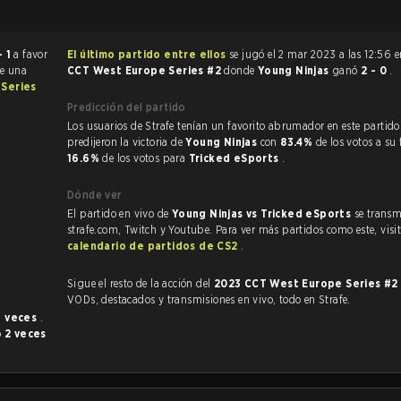
- 1
a favor
El último partido entre ellos
se jugó el 2 mar 2023 a las 12:56 
ue una
CCT West Europe Series #2
donde
Young Ninjas
ganó
2 - 0
.
Series
Predicción del partido
Los usuarios de Strafe tenían un favorito abrumador en este partido, y
predijeron la victoria de
Young Ninjas
con
83.4%
de los votos a su 
16.6%
de los votos para
Tricked eSports
.
Dónde ver
El partido en vivo de
Young Ninjas vs Tricked eSports
se transm
strafe.com, Twitch y Youtube. Para ver más partidos como este, visit
.
calendario de partidos de CS2
.
Sigue el resto de la acción del
2023 CCT West Europe Series #
VODs, destacados y transmisiones en vivo, todo en Strafe.
5 veces
.
o
2 veces