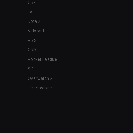
CS2
LoL
Dota 2
Valorant
R6:S
CoD
Rocket League
SC2
Overwatch 2
Hearthstone