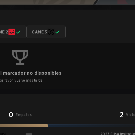
ME 2
GAME 3
l marcador no disponibles
or favor, vuelve más tarde
0
2
Empates
Vict
2023 Elisa Invitati