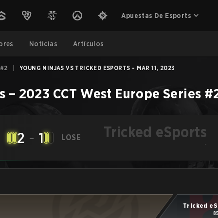
Apuestas De Esports
ores
Noticias
Artículos
 #2
|
YOUNG NINJAS VS TRICKED ESPORTS - MAR 11, 2023
s
–
2023 CCT West Europe Series #
Tricked eSports
2
-
1
LOSE
-
Tricked eS
8