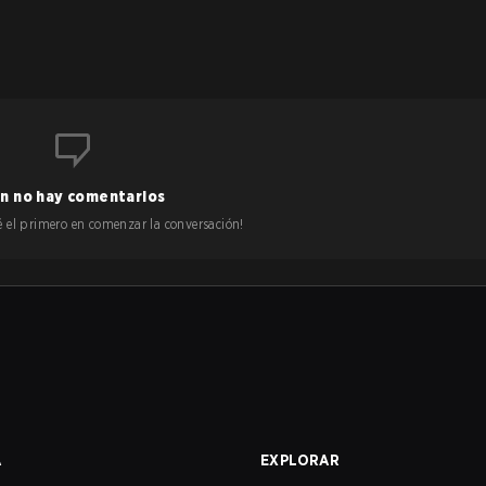
n no hay comentarios
 sé el primero en comenzar la conversación!
A
EXPLORAR