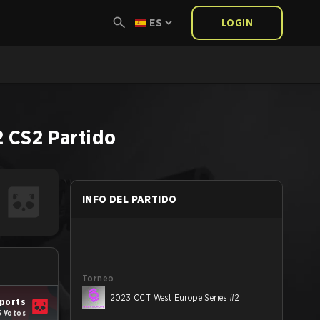
ES
LOGIN
2
CS2
Partido
INFO DEL PARTIDO
Torneo
2023 CCT West Europe Series #2
ports
5 Votos