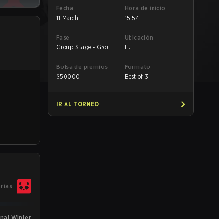
Fecha
Hora de inicio
11 March
15:54
Fase
Ubicación
Group Stage - Group
EU
Stage
Bolsa de premios
Formato
$
50000
Best of 3
IR AL TORNEO
orias
onal Winter