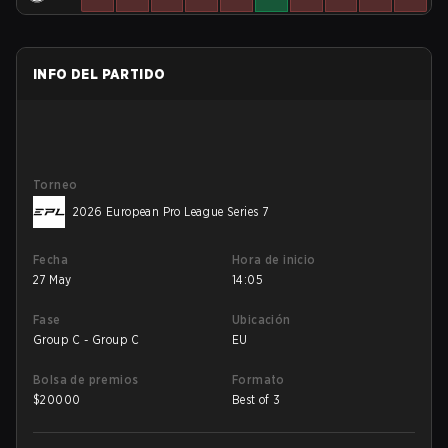
INFO DEL PARTIDO
Torneo
2026 European Pro League Series 7
Fecha
Hora de inicio
27 May
14:05
Fase
Ubicación
Group C - Group C
EU
Bolsa de premios
Formato
$
20000
Best of 3