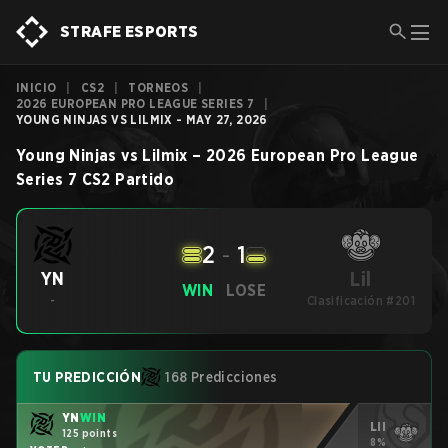
STRAFE ESPORTS
INICIO
|
CS2
|
TORNEOS
|
2026 EUROPEAN PRO LEAGUE SERIES 7
|
YOUNG NINJAS VS LILMIX - MAY 27, 2026
Young Ninjas
vs
Lilmix
–
2026 European Pro League
Series 7
CS2
Partido
2
-
1
Lil
YN
WIN
LOSE
-
Clasificación #201
TU PREDICCIÓN
168 Predicciones
YN
WIN
Lil
125 points
8%