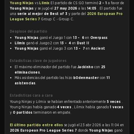
Young Ninjas
vs
Lilmix
El partido de CS:GO terminó
2 - 1
a favor de
Young Ninjas
y se jugó el
27 may 2026
a las
14:05
. El partido fue
una
serie al mejor de Best of 3
y parte del
2026 European Pro
League Series 7
Group C - Group C.
Desglose del partido
Young Ninjas
ganó el Juego 1 con
13 - 6
en
Overpass
Lilmix
ganó el Juego 2 con
13 - 4
en
Dust II
Young Ninjas
ganó el Juego 3 con
13 - 7
en
Ancient
Estadísticas clave de jugadores
El máximo eliminador del partido fue
Jackinho
con
25
eliminaciones
.
Más asistencias del partido las hizo
b0denmaster
con
11
asistencias
.
Estadísticas cara a cara
Young Ninjas y Lilmix se habían enfrentado anteriormente
5 veces
.
Young Ninjas había ganado
4 veces
, Lilmix había ganado
1 veces
y
0 partidos
terminaron en empate.
El último partido entre ellos
se jugó el 23 abr 2026 a las 11:04 en
2026 European Pro League Series 7
donde
Young Ninjas
ganó