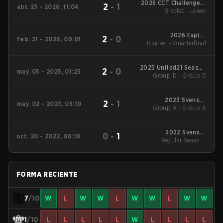
2026 CCT Challengers
2
-
1
abr. 23 - 2026, 11:04
Europe Series 1
Bracket - Lower
2026 Esplay
2
-
0
feb. 21 - 2026, 09:01
Bracket - Quarterfinal
De_Airport Masters
2025 United21 Season
2
-
0
may. 05 - 2025, 01:25
Group D - Group D
31
2023 Svenska
2
-
1
may. 02 - 2023, 05:10
Group A - Group A
Elitserien Spring :
Online Stage
2022 Svenska
0
-
1
oct. 20 - 2022, 06:10
Regular Season -
Elitserien Fall
Regular Season
FORMA RECIENTE
7
/10
W
L
W
W
L
W
W
L
W
W
1
/10
L
L
L
L
L
W
L
L
L
L