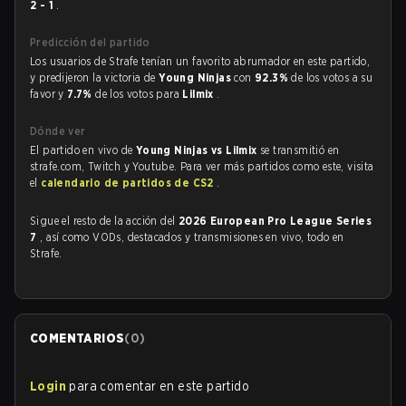
2 - 1
.
Predicción del partido
Los usuarios de Strafe tenían un favorito abrumador en este partido,
y predijeron la victoria de
Young Ninjas
con
92.3%
de los votos a su
favor y
7.7%
de los votos para
Lilmix
.
Dónde ver
El partido en vivo de
Young Ninjas vs Lilmix
se transmitió en
strafe.com, Twitch y Youtube. Para ver más partidos como este, visita
el
calendario de partidos de CS2
.
Sigue el resto de la acción del
2026 European Pro League Series
7
, así como VODs, destacados y transmisiones en vivo, todo en
Strafe.
COMENTARIOS
(
0
)
Login
para comentar en este partido