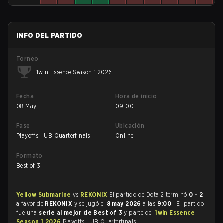
INFO DEL PARTIDO
Torneo
1win Essence Season 1 2026
Fecha
Hora de inicio
08 May
09:00
Fase
Ubicación
Playoffs - UB Quarterfinals
Online
Formato
Best of 3
Yellow Submarine
vs
REKONIX
El partido de Dota 2 terminó
0 - 2
a favor de
REKONIX
y se jugó el
8 may 2026
a las
9:00
. El partido
fue una
serie al mejor de Best of 3
y parte del
1win Essence
Season 1 2026
Playoffs - UB Quarterfinals.