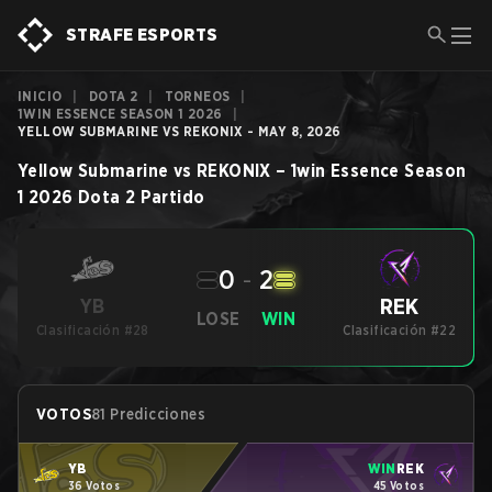
STRAFE ESPORTS
INICIO
|
DOTA 2
|
TORNEOS
|
1WIN ESSENCE SEASON 1 2026
|
YELLOW SUBMARINE VS REKONIX - MAY 8, 2026
Yellow Submarine
vs
REKONIX
–
1win Essence Season
1 2026
Dota 2
Partido
0
-
2
REK
YB
LOSE
WIN
Clasificación #28
Clasificación #22
VOTOS
81 Predicciones
YB
WIN
REK
36 Votos
45 Votos