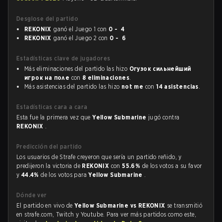
Desglose del partido
REKONIX
ganó el Juego 1 con
0 - 4
REKONIX
ganó el Juego 2 con
0 - 6
Estadísticas clave de jugadores
Más eliminaciones del partido las hizo
Огузок сильнейший
игрок на поле
con
8 eliminaciones
.
Más asistencias del partido las hizo
not me
con
14 asistencias
.
Estadísticas cara a cara
Esta fue la primera vez que
Yellow Submarine
jugó contra
REKONIX
.
Predicción del partido
Los usuarios de Strafe creyeron que sería un partido reñido, y
predijeron la victoria de
REKONIX
con
55.6%
de los votos a su favor
y
44.4%
de los votos para
Yellow Submarine
.
Dónde ver
El partido en vivo de
Yellow Submarine vs REKONIX
se transmitió
en strafe.com, Twitch y Youtube. Para ver más partidos como este,