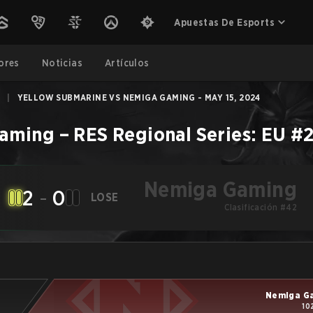
Apuestas De Esports
ores
Noticias
Artículos
2
|
YELLOW SUBMARINE VS NEMIGA GAMING - MAY 15, 2024
aming
–
RES Regional Series: EU #
Nemiga Gaming
2
-
0
LOSE
Clasificación #42
Nemiga G
10