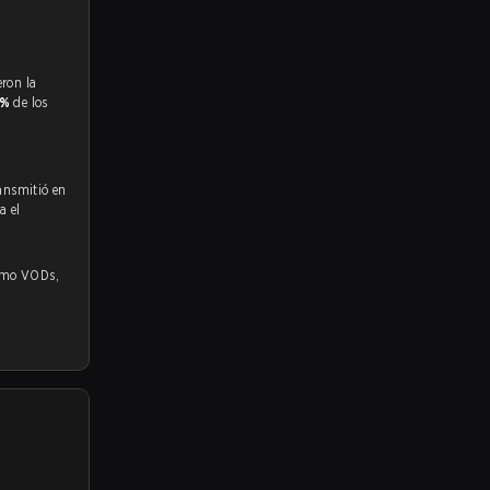
4%
de los
ransmitió en
a el
 VODs,