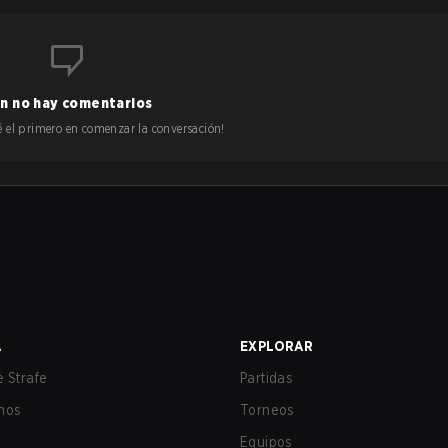
n no hay comentarios
 sé el primero en comenzar la conversación!
A
EXPLORAR
 Strafe
Partidas
nos
Torneos
Equipos