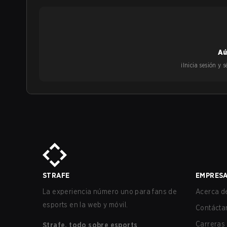
Aú
¡Inicia sesión y
STRAFE
EMPRES
La experiencia número uno para fans de
Acerca de
esports en la web y móvil.
Contácta
Carreras
Strafe, todo sobre esports