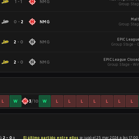
1
-
1
NMG
Group Stag
Mal
0
-
2
NMG
Group Stag
EPIC League
2
-
0
NMG
Group Stage - 
EPIC League Closed
2
-
0
NMG
Group Stage - Win
L
W
3
/10
W
L
L
L
L
L
L
L
erminó
2 - 0
a
El último partido entre ellos
se jugó el 25 mar 2024 a las 17:0