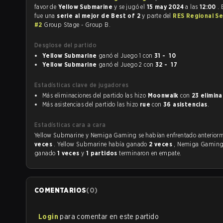
favor de
Yellow Submarine
y se jugó el
15 may 2024
a las
12:00
. 
fue una
serie al mejor de Best of 2
y parte del
RES Regional Se
#2
Group Stage - Group B.
Desglose del partido
Yellow Submarine
ganó el Juego 1 con
31 - 10
Yellow Submarine
ganó el Juego 2 con
32 - 17
Estadísticas clave de jugadores
Más eliminaciones del partido las hizo
Moonwalk
con
23 elimin
Más asistencias del partido las hizo
rue
con
36 asistencias
.
Estadísticas cara a cara
Yellow Submarine y Nemiga Gaming se habían enfrentado
veces
. Yellow Submarine había ganado
2 veces
, Nemiga Gaming
ganado
1 veces
y
1 partidos
terminaron en empate.
COMENTARIOS
(
0
)
Login
para comentar en este partido