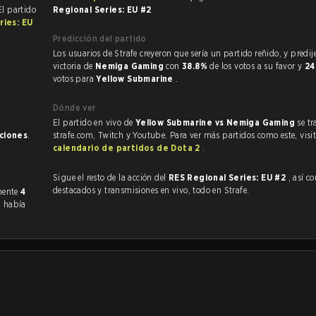
El partido
Regional Series: EU #2
ries: EU
Predicción del partido
Los usuarios de Strafe creyeron que sería un partido reñido, y predijeron la
victoria de
Nemiga Gaming
con
38.8%
de los votos a su favor y
2
votos para
Yellow Submarine
.
Dónde ver
El partido en vivo de
Yellow Submarine vs Nemiga Gaming
se t
aciones
.
strafe.com, Twitch y Youtube. Para ver más partidos como este, visit
calendario de partidos de Dota 2
.
Sigue el resto de la acción del
RES Regional Series: EU #2
, así como
destacados y transmisiones en vivo, todo en Strafe.
 anteriormente
4
 había