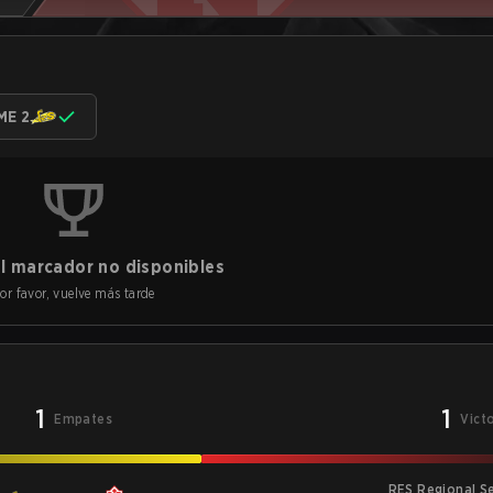
ME 2
l marcador no disponibles
or favor, vuelve más tarde
1
1
Empates
Vict
RES Regional Se