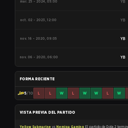
mar. 25 - 2024, 05:00
YB
oct. 02 - 2023, 12:00
YB
nov. 16 - 2020, 09:05
YB
nov. 06 - 2020, 06:00
YB
FORMA RECIENTE
5
/10
L
L
W
L
W
W
L
W
VISTA PREVIA DEL PARTIDO
Yellow Submarine
vs
Nemiga Gaming
El partido de Dota 2 t