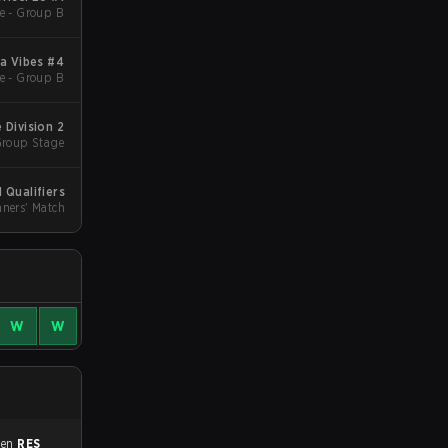
e - Group B
ta Vibes #4
e - Group B
 Division 2
Group Stage
 Qualifiers
ners' Match
W
W
0 en
RES