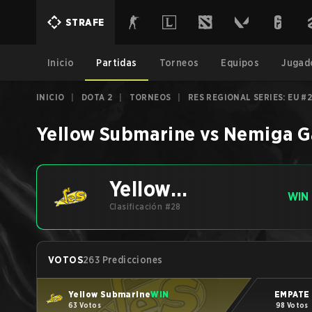
STRAFE
Inicio
Partidas
Torneos
Equipos
Jugad
INICIO
|
DOTA 2
|
TORNEOS
|
RES REGIONAL SERIES: EU #
Yellow Submarine
vs
Nemiga G
Yellow
WIN
Submarine
Clasificación #28
VOTOS
263 Predicciones
Yellow Submarine
WIN
EMPATE
63 Votos
98 Votos