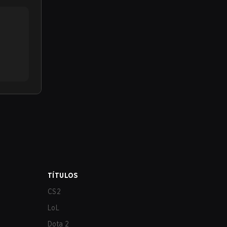
TÍTULOS
CS2
LoL
Dota 2