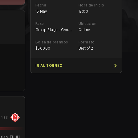
Fecha
Hora de inicio
15 May
12:00
Fase
Ubicación
Group Stage - Group
Online
B
Bolsa de premios
Formato
$
50000
Best of 2
IR AL TORNEO
orias
ries: EU #1