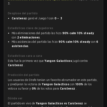
3.
Desglose del partido
Carstensz
ganó el Juego 1 con
0 - 3
Estadísticas clave de jugadores
Más eliminaciones del partido las hizo
90% calm 10% steady
con
2 eliminaciones
.
Más asistencias del partido las hizo
90% calm 10% steady
con
6
asistencias
.
Estadísticas cara a cara
Esta fue la primera vez que
Yangon Galacticos
jugó contra
Carstensz
.
Predicción del partido
Los usuarios de Strafe tenían un favorito abrumador en este partido,
y predijeron la victoria de
Yangon Galacticos
con
100%
de los
votos a su favor y
0%
de los votos para
Carstensz
.
Dónde ver
El partido en vivo de
Yangon Galacticos vs Carstensz
se