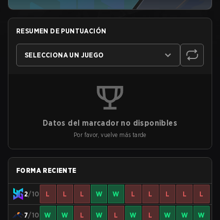
RESUMEN DE PUNTUACIÓN
SELECCIONA UN JUEGO
Datos del marcador no disponibles
Por favor, vuelve más tarde
FORMA RECIENTE
2
/10
L
L
L
W
W
L
L
L
L
L
7
/10
W
W
L
W
L
W
L
W
W
W