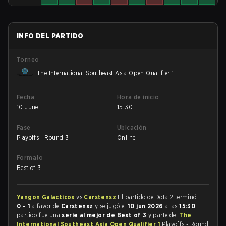
INFO DEL PARTIDO
Torneo
The International Southeast Asia Open Qualifier 1
Fecha
Hora de inicio
10 June
15:30
Fase
Ubicación
Playoffs - Round 3
Online
Formato
Best of 3
Yangon Galacticos
vs
Carstensz
El partido de Dota 2 terminó
0 - 1
a favor de
Carstensz
y se jugó el
10 jun 2026
a las
15:30
. El
partido fue una
serie al mejor de Best of 3
y parte del
The
International Southeast Asia Open Qualifier 1
Playoffs - Round