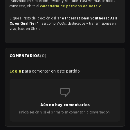
transmitió en strafe.com, Twitch y Youtube. Para ver más partidos
como este, visita el
calendario de partidos de Dota 2
.
Sigue el resto de la acción del
The International Southeast Asia
Open Qualifier 1
, así como VODs, destacados y transmisiones en
vivo, todo en Strafe.
COMENTARIOS
(
0
)
Login
para comentar en este partido
Aún no hay comentarios
¡Inicia sesión y sé el primero en comenzar la conversación!