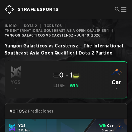
STRAFE ESPORTS
INICIO
|
DOTA 2
|
TORNEOS
|
THE INTERNATIONAL SOUTHEAST ASIA OPEN QUALIFIER 1
|
YANGON GALACTICOS VS CARSTENSZ - JUN 10, 2026
Yangon Galacticos
vs
Carstensz
–
The International
Southeast Asia Open Qualifier 1
Dota 2
Partido
0
-
1
Car
YGS
LOSE
WIN
-
-
VOTOS
2 Predicciones
YGS
WIN
Car
2 Votos
0 Votos