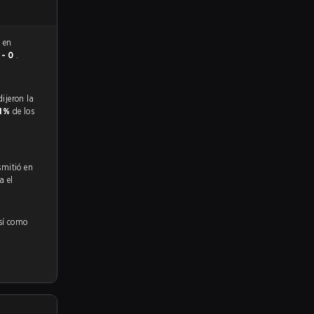
 en
 - 0
.
.1%
de los
smitió en
a el
así como