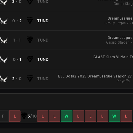
2
-
0
TUND
Group Stag
DreamLeague 
0
-
2
TUND
DreamLeague 
1
-
1
TUND
BLAST Slam VI Main 
0
-
1
TUND
ESL Dota2 2025 DreamLeague Season 27 
2
-
0
TUND
Playoffs 
T
L
3
/10
L
L
W
L
L
L
W
L