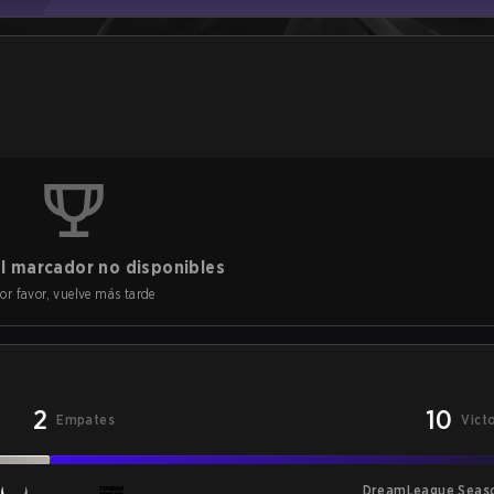
l marcador no disponibles
or favor, vuelve más tarde
2
10
Empates
Vict
DreamLeague Seas