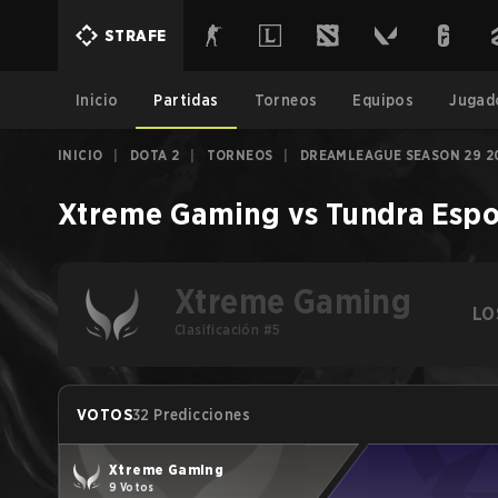
STRAFE
Inicio
Partidas
Torneos
Equipos
Jugad
INICIO
|
DOTA 2
|
TORNEOS
|
DREAMLEAGUE SEASON 29 2
Xtreme Gaming
vs
Tundra Espo
Xtreme Gaming
LO
Clasificación #5
VOTOS
32 Predicciones
Xtreme Gaming
9 Votos