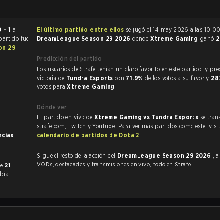
0 - 1
a
El último partido entre ellos
se jugó el 14 may 2026 a las 10:00
 partido fue
DreamLeague Season 29 2026
donde
Xtreme Gaming
ganó
2
on 29
Predicción del partido
Los usuarios de Strafe tenían un claro favorito en este partido, y predijeron la
victoria de
Tundra Esports
con
71.9%
de los votos a su favor y
28
votos para
Xtreme Gaming
.
Dónde ver
El partido en vivo de
Xtreme Gaming vs Tundra Esports
se tran
strafe.com, Twitch y Youtube. Para ver más partidos como este, visit
ncias
.
calendario de partidos de Dota 2
.
Sigue el resto de la acción del
DreamLeague Season 29 2026
, 
VODs, destacados y transmisiones en vivo, todo en Strafe.
mente
21
abía