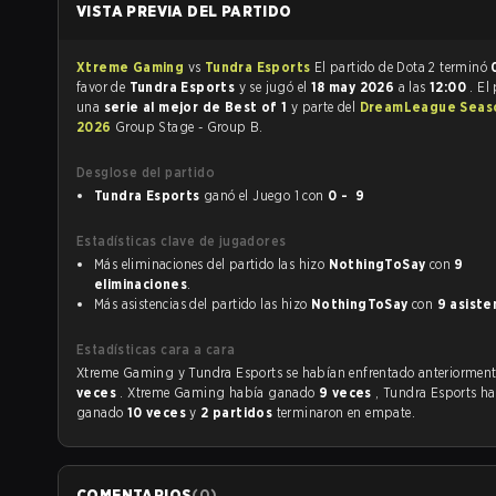
VISTA PREVIA DEL PARTIDO
Xtreme Gaming
vs
Tundra Esports
El partido de Dota 2 terminó
favor de
Tundra Esports
y se jugó el
18 may 2026
a las
12:00
. El
una
serie al mejor de Best of 1
y parte del
DreamLeague Seas
2026
Group Stage - Group B.
Desglose del partido
Tundra Esports
ganó el Juego 1 con
0 - 9
Estadísticas clave de jugadores
Más eliminaciones del partido las hizo
NothingToSay
con
9
eliminaciones
.
Más asistencias del partido las hizo
NothingToSay
con
9 asiste
Estadísticas cara a cara
Xtreme Gaming y Tundra Esports se habían enfrentado anterior
veces
. Xtreme Gaming había ganado
9 veces
, Tundra Esports h
ganado
10 veces
y
2 partidos
terminaron en empate.
COMENTARIOS
(
0
)