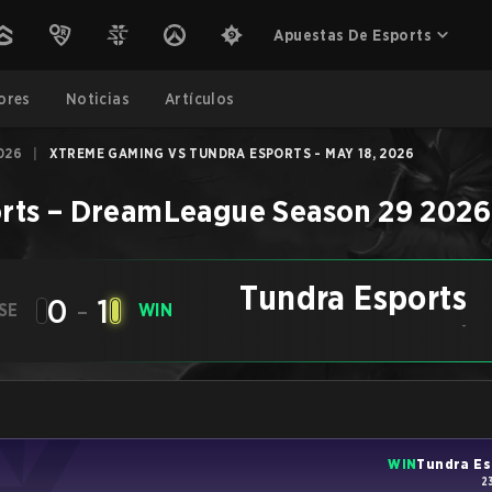
Apuestas De Esports
ores
Noticias
Artículos
026
|
XTREME GAMING VS TUNDRA ESPORTS - MAY 18, 2026
rts
–
DreamLeague Season 29 2026
Tundra Esports
0
-
1
SE
WIN
-
WIN
Tundra Es
2