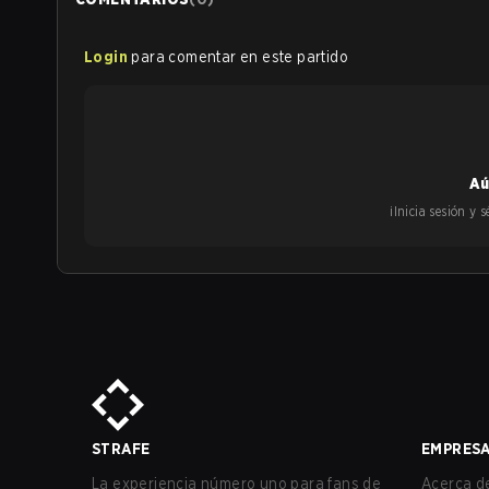
Login
para comentar en este partido
Aú
¡Inicia sesión y
STRAFE
EMPRES
La experiencia número uno para fans de
Acerca de