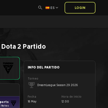
ES
LOGIN
Dota 2
Partido
INFO DEL PARTIDO
Torneo
DreamLeague Season 29 2026
Fecha
Hora de inicio
18 May
12:00
ports
3 Votos