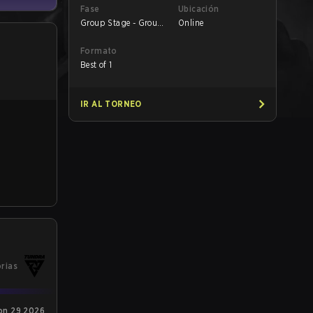
Fase
Ubicación
Group Stage - Group
Online
B
Formato
Best of 1
IR AL TORNEO
orias
on 29 2026