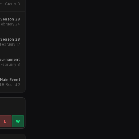
e - Group B
Season 28
Group Stgae 2 - February 24
Season 28
Group Stage 1 - February 17
Tournament
February B
Main Event
- LB Round 2
L
W