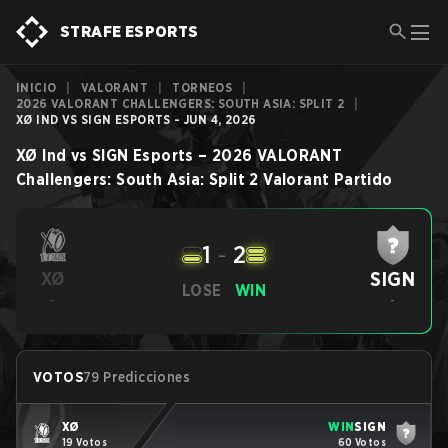
STRAFE ESPORTS
INICIO
|
VALORANT
|
TORNEOS
|
2026 VALORANT CHALLENGERS: SOUTH ASIA: SPLIT 2
|
XØ IND VS SIGN ESPORTS - JUN 4, 2026
XØ Ind
vs
SIGN Esports
–
2026 VALORANT
Challengers: South Asia: Split 2
Valorant
Partido
1
-
2
SIGN
XØ
LOSE
WIN
-
-
VOTOS
79 Predicciones
XØ
WIN
SIGN
19 Votos
60 Votos