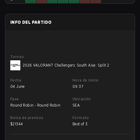
INFO DEL PARTIDO
Torneo
2026 VALORANT Challengers: South Asia: Split 2
Fecha
Hora de inicio
04 June
09:37
Fase
Ubicación
Round Robin - Round Robin
SEA
Bolsa de premios
Formato
$
21344
Best of 3