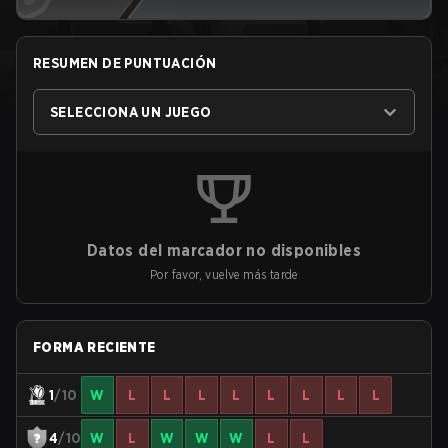
RESUMEN DE PUNTUACIÓN
SELECCIONA UN JUEGO
Datos del marcador no disponibles
Por favor, vuelve más tarde
FORMA RECIENTE
1
/10
W
L
L
L
L
L
L
L
L
4
/10
W
L
W
W
W
L
L