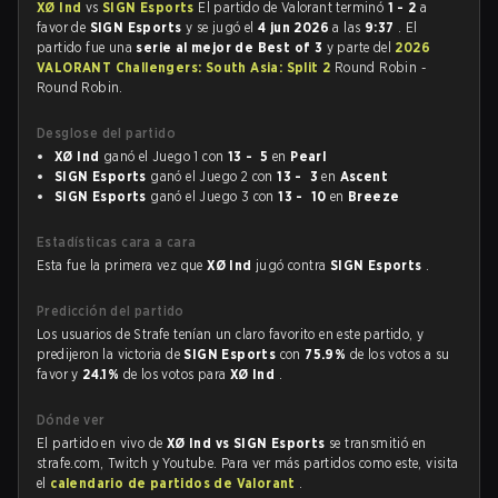
XØ Ind
vs
SIGN Esports
El partido de Valorant terminó
1 - 2
a
favor de
SIGN Esports
y se jugó el
4 jun 2026
a las
9:37
. El
partido fue una
serie al mejor de Best of 3
y parte del
2026
VALORANT Challengers: South Asia: Split 2
Round Robin -
Round Robin.
Desglose del partido
XØ Ind
ganó el Juego 1 con
13 - 5
en
Pearl
SIGN Esports
ganó el Juego 2 con
13 - 3
en
Ascent
SIGN Esports
ganó el Juego 3 con
13 - 10
en
Breeze
Estadísticas cara a cara
Esta fue la primera vez que
XØ Ind
jugó contra
SIGN Esports
.
Predicción del partido
Los usuarios de Strafe tenían un claro favorito en este partido, y
predijeron la victoria de
SIGN Esports
con
75.9%
de los votos a su
favor y
24.1%
de los votos para
XØ Ind
.
Dónde ver
El partido en vivo de
XØ Ind vs SIGN Esports
se transmitió en
strafe.com, Twitch y Youtube. Para ver más partidos como este, visita
el
calendario de partidos de Valorant
.