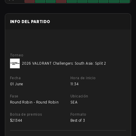
INFO DEL PARTIDO
Torneo
2026 VALORANT Challengers: South Asia: Split 2
Fecha
Hora de inicio
01 June
11:34
Fase
Ubicación
Round Robin - Round Robin
SEA
Bolsa de premios
Formato
$
21344
Best of 3