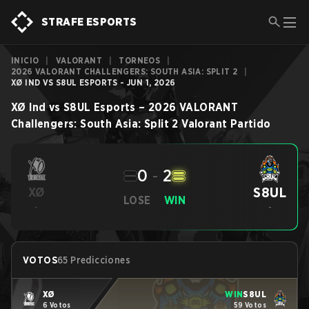
STRAFE ESPORTS
INICIO
|
VALORANT
|
TORNEOS
|
2026 VALORANT CHALLENGERS: SOUTH ASIA: SPLIT 2
|
XØ IND VS S8UL ESPORTS - JUN 1, 2026
XØ Ind
vs
S8UL Esports
–
2026 VALORANT
Challengers: South Asia: Split 2
Valorant
Partido
0
-
2
S8UL
XØ
LOSE
WIN
-
-
VOTOS
65 Predicciones
XØ
WIN
S8UL
6 Votos
59 Votos