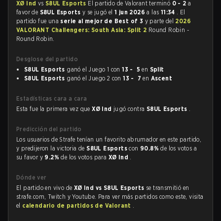
XØ Ind
vs
S8UL Esports
El partido de Valorant terminó
0 - 2
a
favor de
S8UL Esports
y se jugó el
1 jun 2026
a las
11:34
. El
partido fue una
serie al mejor de Best of 3
y parte del
2026
VALORANT Challengers: South Asia: Split 2
Round Robin -
Round Robin.
Desglose del partido
S8UL Esports
ganó el Juego 1 con
13 - 5
en
Split
S8UL Esports
ganó el Juego 2 con
13 - 7
en
Ascent
Estadísticas cara a cara
Esta fue la primera vez que
XØ Ind
jugó contra
S8UL Esports
.
Predicción del partido
Los usuarios de Strafe tenían un favorito abrumador en este partido,
y predijeron la victoria de
S8UL Esports
con
90.8%
de los votos a
su favor y
9.2%
de los votos para
XØ Ind
.
Dónde ver
El partido en vivo de
XØ Ind vs S8UL Esports
se transmitió en
strafe.com, Twitch y Youtube. Para ver más partidos como este, visita
el
calendario de partidos de Valorant
.