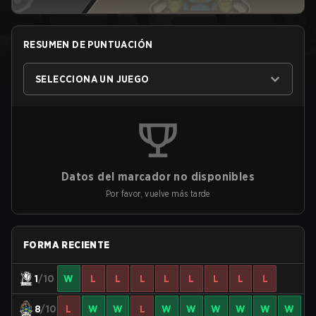
RESUMEN DE PUNTUACIÓN
SELECCIONA UN JUEGO
Datos del marcador no disponibles
Por favor, vuelve más tarde
FORMA RECIENTE
1
/10
W
L
L
L
L
L
L
L
L
8
/10
L
W
W
L
W
W
W
W
W
W