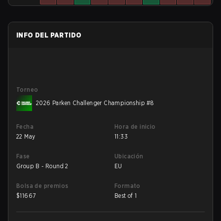
INFO DEL PARTIDO
Torneo
2026 Parken Challenger Championship #8
Fecha
Hora de inicio
22 May
11:33
Fase
Ubicación
Group B - Round 2
EU
Bolsa de premios
Formato
$
11667
Best of 1