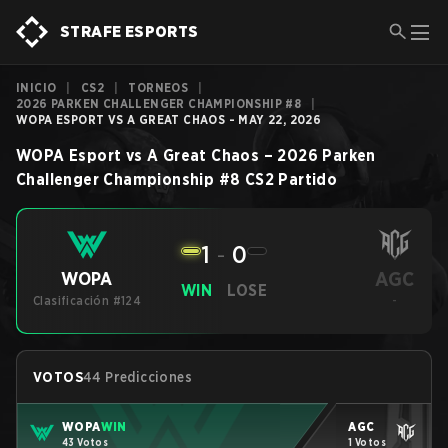
STRAFE ESPORTS
INICIO
|
CS2
|
TORNEOS
|
2026 PARKEN CHALLENGER CHAMPIONSHIP #8
|
WOPA ESPORT VS A GREAT CHAOS - MAY 22, 2026
WOPA Esport
vs
A Great Chaos
–
2026 Parken
Challenger Championship #8
CS2
Partido
1
-
0
AGC
WOPA
WIN
LOSE
Clasificación #124
-
VOTOS
44 Predicciones
WOPA
WIN
AGC
43 Votos
1 Votos