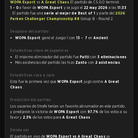
WOPA Esport
vs
A Great Chaos
El partido de CS:GO terminó
1 - 0
a favor de
WOPA Esport
y se jugó el
22 may 2026
a las
11:33
. El partido fue una
serie al mejor de Best of 1
y parte del
2026
Parken Challenger Championship #8
Group B - Round 2.
Desglose del partido
WOPA Esport
ganó el Juego 1 con
13 - 7
en
Ancient
Estadísticas clave de jugadores
El máximo eliminador del partido fue
Patti
con
3 eliminaciones
.
Más asistencias del partido las hizo
Zanto
con
2 asistencias
.
Estadísticas cara a cara
Esta fue la primera vez que
WOPA Esport
jugó contra
A Great
Chaos
.
Predicción del partido
Los usuarios de Strafe tenían un favorito abrumador en este partido,
y predijeron la victoria de
WOPA Esport
con
97.7%
de los votos a su
favor y
2.3%
de los votos para
A Great Chaos
.
Dónde ver
El partido en vivo de
WOPA Esport vs A Great Chaos
se