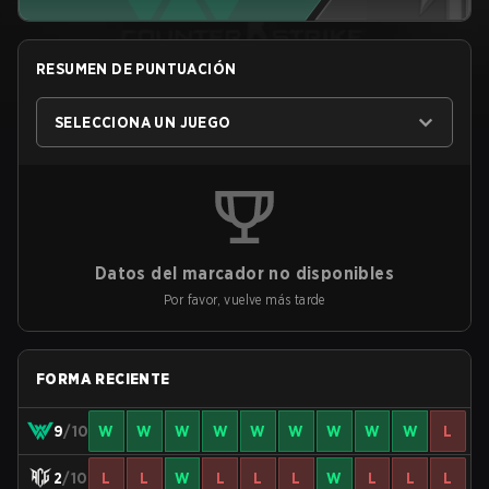
RESUMEN DE PUNTUACIÓN
SELECCIONA UN JUEGO
Datos del marcador no disponibles
Por favor, vuelve más tarde
FORMA RECIENTE
9
/10
W
W
W
W
W
W
W
W
W
L
2
/10
L
L
W
L
L
L
W
L
L
L