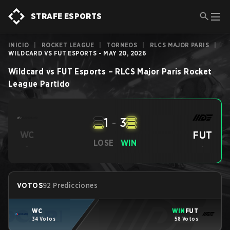
STRAFE ESPORTS
INICIO
|
ROCKET LEAGUE
|
TORNEOS
|
RLCS MAJOR PARIS
|
WILDCARD VS FUT ESPORTS - MAY 20, 2026
Wildcard
vs
FUT Esports
–
RLCS Major Paris
Rocket
League
Partido
1
-
3
FUT
WC
LOSE
WIN
-
-
VOTOS
92 Predicciones
WC
WIN
FUT
34 Votos
58 Votos