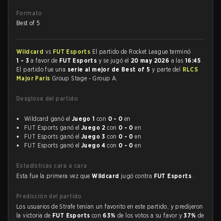
Formato
Best of 5
Wildcard
vs
FUT Esports
El partido de Rocket League terminó
1 - 3
a favor de
FUT Esports
y se jugó el
20 may 2026
a las
16:45
.
El partido fue una
serie al mejor de Best of 5
y parte del
RLCS
Major Paris
Group Stage - Group A.
Desglose del partido
Wildcard ganó el
Juego 1
con
0 - 0
en
FUT Esports ganó el
Juego 2
con
0 - 0
en
FUT Esports ganó el
Juego 3
con
0 - 0
en
FUT Esports ganó el
Juego 4
con
0 - 0
en
Estadísticas cara a cara
Esta fue la primera vez que
Wildcard
jugó contra
FUT Esports
.
Predicción del partido
Los usuarios de Strafe tenían un favorito en este partido, y predijeron
la victoria de
FUT Esports
con
63%
de los votos a su favor y
37%
de