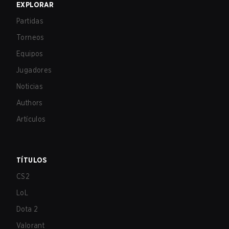
EXPLORAR
Partidas
Torneos
Equipos
Jugadores
Noticias
Authors
Artículos
TÍTULOS
CS2
LoL
Dota 2
Valorant