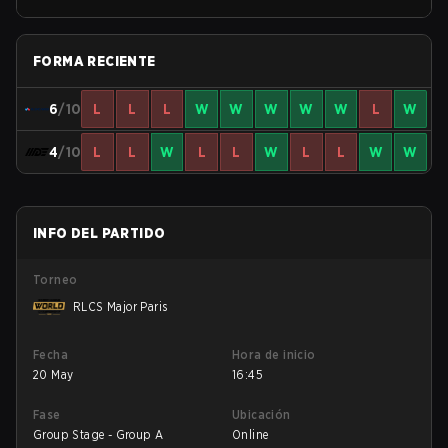
FORMA RECIENTE
6
/10
L
L
L
W
W
W
W
W
L
W
4
/10
L
L
W
L
L
W
L
L
W
W
INFO DEL PARTIDO
Torneo
RLCS Major Paris
Fecha
Hora de inicio
20 May
16:45
Fase
Ubicación
Group Stage - Group A
Online