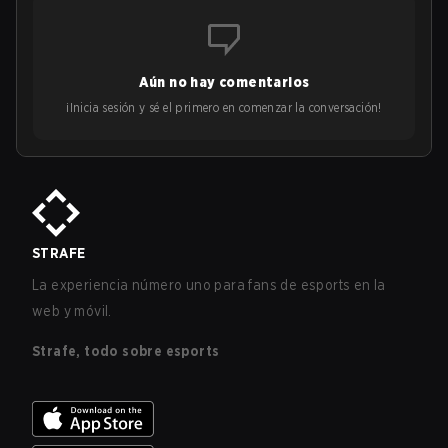
Aún no hay comentarios
¡Inicia sesión y sé el primero en comenzar la conversación!
STRAFE
La experiencia número uno para fans de esports en la
web y móvil.
Strafe, todo sobre esports