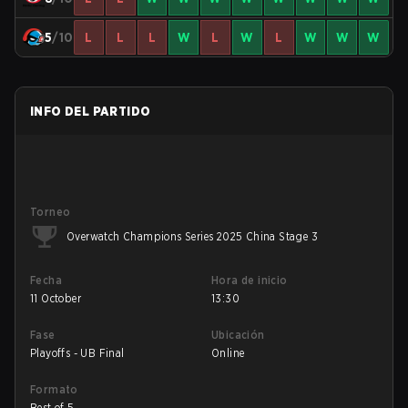
5
/10
L
L
L
W
L
W
L
W
W
W
INFO DEL PARTIDO
Torneo
Overwatch Champions Series 2025 China Stage 3
Fecha
Hora de inicio
11 October
13:30
Fase
Ubicación
Playoffs - UB Final
Online
Formato
Best of 5