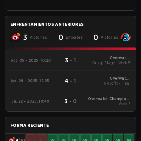
ENFRENTAMIENTOS ANTERIORES
3
0
0
Victorias
Empates
Victorias
Overwatch
3
-
1
oct. 05 - 2025, 10:20
Group Stage - Week 5
Champions Series
2025 China Stage 3
Overwatch
4
-
1
jun. 29 - 2025, 12:25
Champions Series
Playoffs - Final
2025 - China Stage 2 -
Regular Season
Overwatch Champions
3
-
0
jun. 22 - 2025, 10:40
Series 2025 - China
Week 5
Stage 2 - Regular
Season
FORMA RECIENTE
8
/10
L
L
W
W
W
W
W
W
W
W