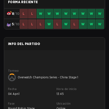
FORMA RECIENTE
8
/10
L
L
W
W
W
W
W
W
W
W
5
/10
L
L
L
W
L
W
L
W
W
W
INFO DEL PARTIDO
Torneo
Overwatch Champions Series - China Stage 1
Fecha
Hora de inicio
04 April
13:45
Fase
Ubicación
Round Robin Stage
Online