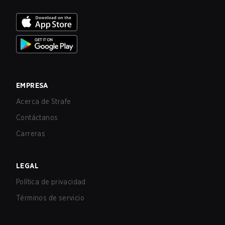
EMPRESA
Acerca de Strafe
Contáctanos
Carreras
LEGAL
Política de privacidad
Términos de servicio