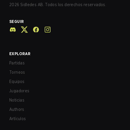
2026
Sidledes AB. Todos los derechos reservados.
SEGUIR
EXPLORAR
Partidas
Torneos
Equipos
Jugadores
Noticias
Authors
Artículos