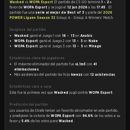
Washed
vs
WOPA Esport
El partido de CS:GO terminó
1 - 2
a
favor de
WOPA Esport
y se jugó el
12 jun 2026
a las
17:45
. El
partido fue una
serie al mejor de Best of 3
y parte del
2026
POWER Ligaen Season 32
Group A - Group A Winners' Match.
Desglose del partido
Washed
ganó el Juego 1 con
16 - 13
en
Anubis
WOPA Esport
ganó el Juego 2 con
13 - 3
en
Nuke
WOPA Esport
ganó el Juego 3 con
13 - 5
en
Mirage
Estadísticas clave de jugadores
El máximo eliminador del partido fue
sL1m3
con
41
eliminaciones
.
Más asistencias del partido las hizo
kwezz
con
12 asistencias
.
Estadísticas cara a cara
Esta fue la primera vez que
Washed
jugó contra
WOPA Esport
.
Predicción del partido
Los usuarios de Strafe tenían un favorito abrumador en este partido,
y predijeron la victoria de
WOPA Esport
con
94.6%
de los votos a su
favor y
5.4%
de los votos para
Washed
.