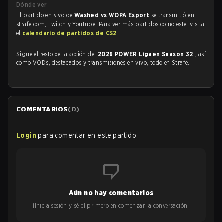
Dónde ver
El partido en vivo de
Washed vs WOPA Esport
se transmitió en
strafe.com, Twitch y Youtube. Para ver más partidos como este, visita
el
calendario de partidos de CS2
.
Sigue el resto de la acción del
2026 POWER Ligaen Season 32
, así
como VODs, destacados y transmisiones en vivo, todo en Strafe.
COMENTARIOS
(
0
)
Login
para comentar en este partido
Aún no hay comentarios
¡Inicia sesión y sé el primero en comenzar la conversación!