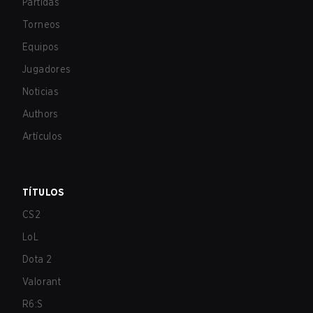
Partidas
Torneos
Equipos
Jugadores
Noticias
Authors
Artículos
TÍTULOS
CS2
LoL
Dota 2
Valorant
R6:S