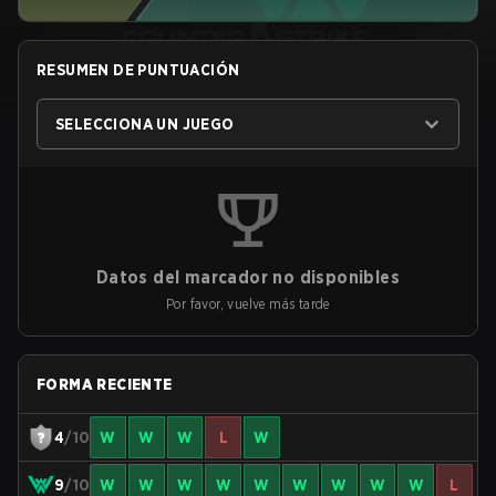
RESUMEN DE PUNTUACIÓN
SELECCIONA UN JUEGO
Datos del marcador no disponibles
Por favor, vuelve más tarde
FORMA RECIENTE
4
/10
W
W
W
L
W
9
/10
W
W
W
W
W
W
W
W
W
L