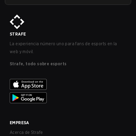
STRAFE
La experiencia número uno para fans de esports en la
web y móvil.
Strafe, todo sobre esports
EMPRESA
Acerca de Strafe