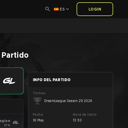
ES
LOGIN
Partido
INFO DEL PARTIDO
Torneo
DreamLeague Season 29 2026
Fecha
Hora de inicio
16 May
13:30
egion
37%