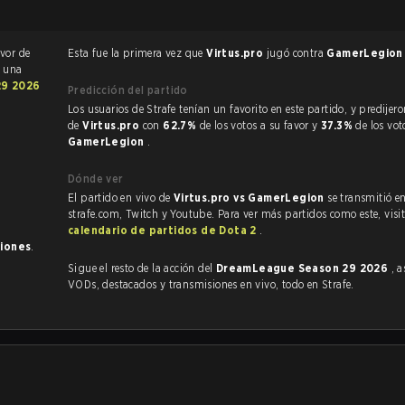
avor de
Esta fue la primera vez que
Virtus.pro
jugó contra
GamerLegio
e una
29 2026
Predicción del partido
Los usuarios de Strafe tenían un favorito en este partido, y predijeron la victoria
de
Virtus.pro
con
62.7%
de los votos a su favor y
37.3%
de los vot
GamerLegion
.
Dónde ver
El partido en vivo de
Virtus.pro vs GamerLegion
se transmitió e
strafe.com, Twitch y Youtube. Para ver más partidos como este, visit
calendario de partidos de Dota 2
.
ciones
.
Sigue el resto de la acción del
DreamLeague Season 29 2026
, 
VODs, destacados y transmisiones en vivo, todo en Strafe.