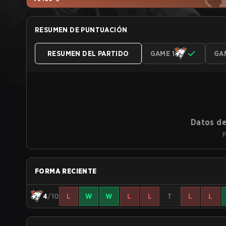
RESUMEN DE PUNTUACIÓN
RESUMEN DEL PARTIDO
GAME 1
GA
Datos de
P
FORMA RECIENTE
4
/10
L
W
W
L
L
T
L
L