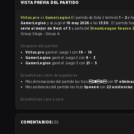
VISTA PREVIA DEL PARTIDO
Virtus.pro
vs
GamerLegion
El partido de Dota 2 terminó
1 - 2
a f
GamerLegion
y se jugó el
16 may 2026
a las
13:30
. El partido fu
serie al mejor de Best of 3
y parte del
DreamLeague Season 
Group Stage - Group A.
Desglose del partido
Virtus.pro
ganó el Juego 1 con
19 - 16
GamerLegion
ganó el Juego 2 con
9 - 3
GamerLegion
ganó el Juego 3 con
21 - 5
Estadísticas clave de jugadores
Más eliminaciones del partido las hizo
2�&
con
17 elimina
Más asistencias del partido las hizo
Speeed
con
22 asistencias
.
Estadísticas cara a cara
COMENTARIOS
(
0
)