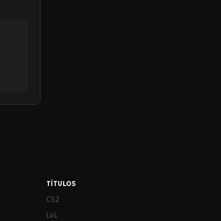
TÍTULOS
CS2
LoL