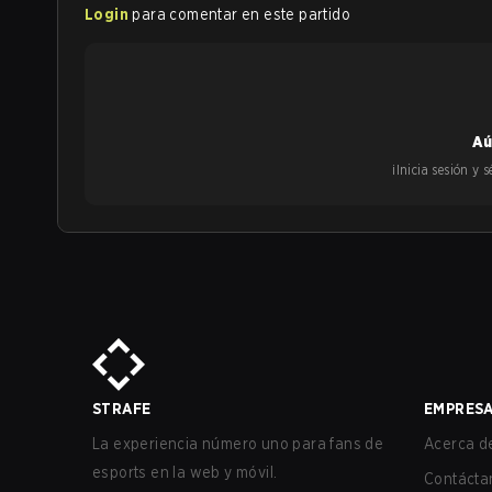
Login
para comentar en este partido
Aú
¡Inicia sesión y
STRAFE
EMPRES
La experiencia número uno para fans de
Acerca de
esports en la web y móvil.
Contácta