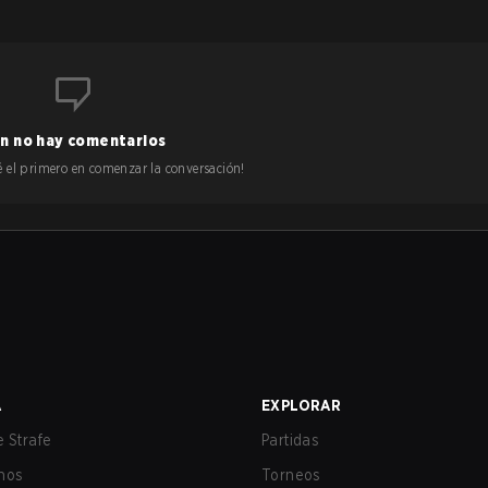
n no hay comentarios
 sé el primero en comenzar la conversación!
A
EXPLORAR
 Strafe
Partidas
nos
Torneos