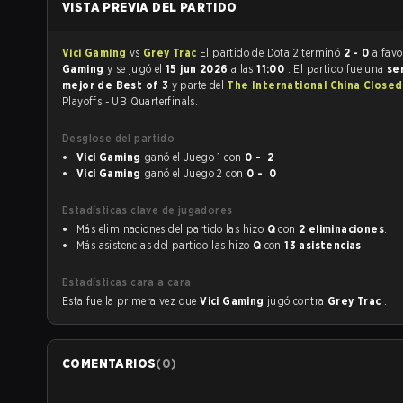
VISTA PREVIA DEL PARTIDO
Vici Gaming
vs
Grey Trac
El partido de Dota 2 terminó
2 - 0
a fav
Gaming
y se jugó el
15 jun 2026
a las
11:00
. El partido fue una
ser
mejor de Best of 3
y parte del
The International China Closed
Playoffs - UB Quarterfinals.
Desglose del partido
Vici Gaming
ganó el Juego 1 con
0 - 2
Vici Gaming
ganó el Juego 2 con
0 - 0
Estadísticas clave de jugadores
Más eliminaciones del partido las hizo
Q
con
2 eliminaciones
.
Más asistencias del partido las hizo
Q
con
13 asistencias
.
Estadísticas cara a cara
Esta fue la primera vez que
Vici Gaming
jugó contra
Grey Trac
.
COMENTARIOS
(
0
)