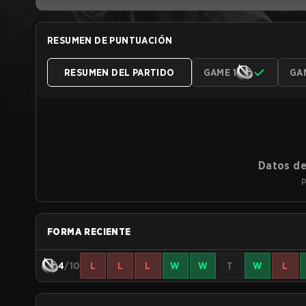
RESUMEN DE PUNTUACIÓN
RESUMEN DEL PARTIDO
GAME 1
GA
Datos de
P
FORMA RECIENTE
4
/10
L
L
L
W
W
T
W
L